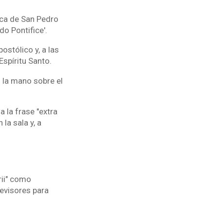
ica de San Pedro
do Pontifice'.
postólico y, a las
Espíritu Santo.
 la mano sobre el
 la frase "extra
la sala y, a
rii" como
evisores para