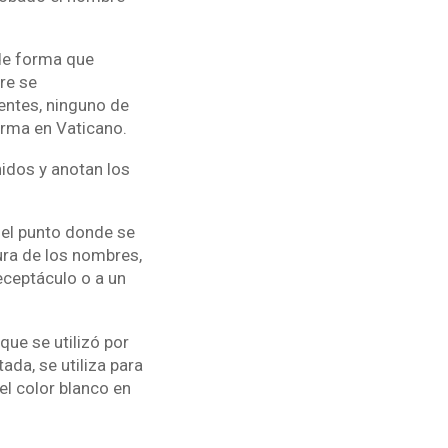
 de forma que
re se
rentes, ninguno de
orma en Vaticano.
nidos y anotan los
n el punto donde se
tura de los nombres,
eceptáculo o a un
ue se utilizó por
da, se utiliza para
el color blanco en