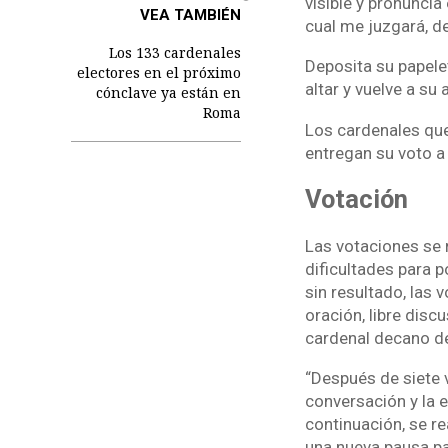
visible y pronuncia 
VEA TAMBIÉN
cual me juzgará, de
Los 133 cardenales
Deposita su papelet
electores en el próximo
altar y vuelve a su 
cónclave ya están en
Roma
Los cardenales que
entregan su voto a 
Votación
Las votaciones se r
dificultades para 
sin resultado, las
oración, libre disc
cardenal decano de
“Después de siete v
conversación y la e
continuación, se re
una nueva pausa par