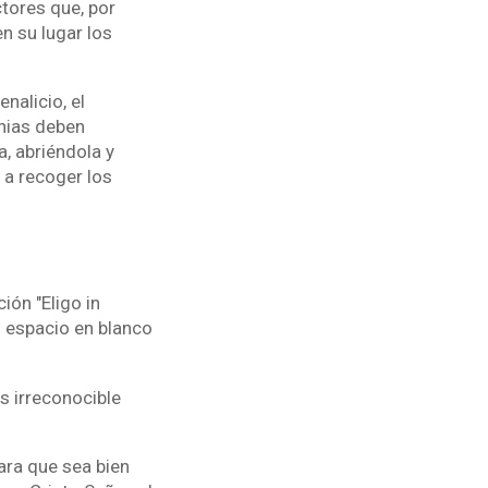
tores que, por
n su lugar los
nalicio, el
nias deben
a, abriéndola y
 a recoger los
ión "Eligo in
n espacio en blanco
s irreconocible
para que sea bien