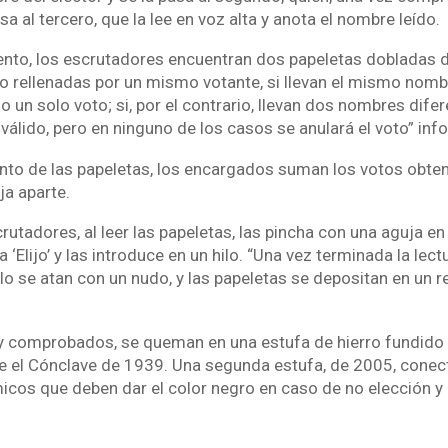
asa al tercero, que la lee en voz alta y anota el nombre leído.
cuento, los escrutadores encuentran dos papeletas dobladas
o rellenadas por un mismo votante, si llevan el mismo nomb
 un solo voto; si, por el contrario, llevan dos nombres dife
válido, pero en ninguno de los casos se anulará el voto” inf
uento de las papeletas, los encargados suman los votos obte
a aparte.
crutadores, al leer las papeletas, las pincha con una aguja e
a ‘Elijo’ y las introduce en un hilo. “Una vez terminada la lec
lo se atan con un nudo, y las papeletas se depositan en un r
 comprobados, se queman en una estufa de hierro fundido q
e el Cónclave de 1939. Una segunda estufa, de 2005, conecta
icos que deben dar el color negro en caso de no elección y 