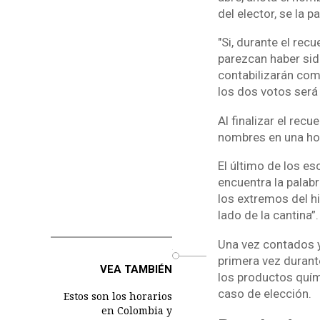
del elector, se la p
"Si, durante el re
parezcan haber sid
contabilizarán como
los dos votos será 
Al finalizar el rec
nombres en una hoj
El último de los es
encuentra la palabr
los extremos del hi
lado de la cantina”.
Una vez contados y
o
primera vez durant
VEA TAMBIÉN
los productos quím
caso de elección.
Estos son los horarios
en Colombia y