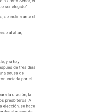
o a Cristo Señor, el
e ser elegido".
, se inclina ante el
se al altar,
e, y si hay
espués de tres días
 una pausa de
pronunciada por el
ara la oración, la
os presbíteros. A
la elección, se hace
 cardenal mayor de