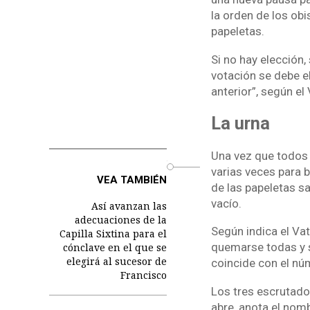
la orden de los ob
papeletas.
Si no hay elección, 
votación se debe e
anterior”, según el
La urna
Una vez que todos 
o
varias veces para b
VEA TAMBIÉN
de las papeletas s
vacío.
Así avanzan las
adecuaciones de la
Según indica el Va
Capilla Sixtina para el
quemarse todas y s
cónclave en el que se
elegirá al sucesor de
coincide con el nú
Francisco
Los tres escrutador
abre, anota el nom