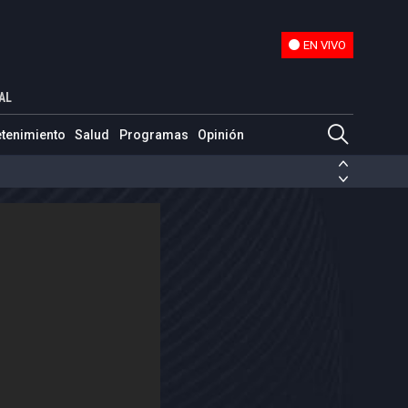
EN VIVO
EN VIVO
00 años de historia
AL
etenimiento
Salud
Programas
Opinión
ias de las FARC
ezuela
Nicolás Maduro
Disidencias de las FARC
 en Venezuela
Nicolás Maduro