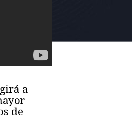
girá a
mayor
os de