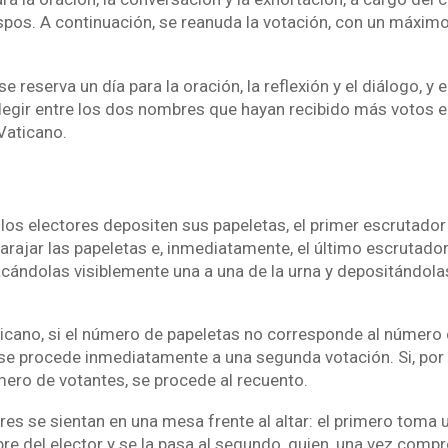
ispos. A continuación, se reanuda la votación, con un máximo
se reserva un día para la oración, la reflexión y el diálogo, y 
legir entre los dos nombres que hayan recibido más votos e
 Vaticano.
los electores depositen sus papeletas, el primer escrutador
arajar las papeletas e, inmediatamente, el último escrutador 
acándolas visiblemente una a una de la urna y depositándolas
ticano, si el número de papeletas no corresponde al número
e procede inmediatamente a una segunda votación. Si, por el
mero de votantes, se procede al recuento.
es se sientan en una mesa frente al altar: el primero toma u
bre del elector y se la pasa al segundo, quien, una vez com