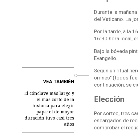
Durante la mañana 
del Vaticano. La jor
Por la tarde, a la 1
16:30 hora local, en
Bajo la bóveda pin
Evangelio.
Según un ritual he
o
omnes" (todos fuera
VEA TAMBIÉN
continuación, se ci
El cónclave más largo y
Elección
el más corto de la
historia para elegir
papa: el de mayor
Por sorteo, tres ca
duración tuvo casi tres
encargados de reco
años
comprobar el recue