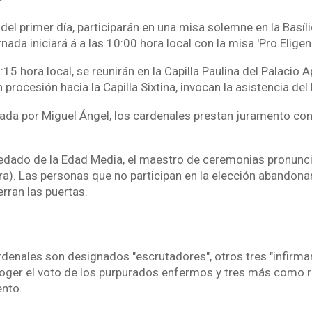
del primer día, participarán en una misa solemne en la Basíl
nada iniciará á a las 10:00 hora local con la misa 'Pro Eligen
6:15 hora local, se reunirán en la Capilla Paulina del Palacio A
 procesión hacia la Capilla Sixtina, invocan la asistencia del 
tada por Miguel Ángel, los cardenales prestan juramento con
redado de la Edad Media, el maestro de ceremonias pronuncia
). Las personas que no participan en la elección abandonan 
erran las puertas.
rdenales son designados "escrutadores", otros tres "infirma
ger el voto de los purpurados enfermos y tres más como r
nto.