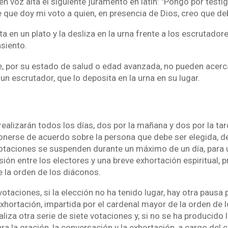
en voz alta el siguiente juramento en latín: "Pongo por testig
 que doy mi voto a quien, en presencia de Dios, creo que deb
a en un plato y la desliza en la urna frente a los escrutadores
asiento.
, por su estado de salud o edad avanzada, no pueden acercar
un escrutador, que lo deposita en la urna en su lugar.
ealizarán todos los días, dos por la mañana y dos por la tard
ponerse de acuerdo sobre la persona que debe ser elegida, d
 votaciones se suspenden durante un máximo de un día, para
usión entre los electores y una breve exhortación espiritual, 
 la orden de los diáconos.
otaciones, si la elección no ha tenido lugar, hay otra pausa p
xhortación, impartida por el cardenal mayor de la orden de l
aliza otra serie de siete votaciones y, si no se ha producido 
a la oración, la conversación y la exhortación, a cargo del