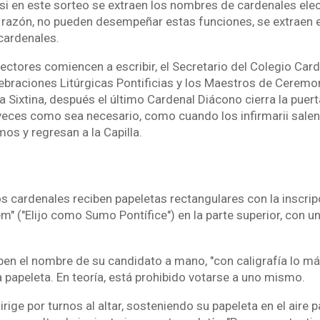
 si en este sorteo se extraen los nombres de cardenales elec
razón, no pueden desempeñar estas funciones, se extraen e
cardenales.
ectores comiencen a escribir, el Secretario del Colegio Carde
ebraciones Litúrgicas Pontificias y los Maestros de Ceremo
a Sixtina, después el último Cardenal Diácono cierra la puert
veces como sea necesario, como cuando los infirmarii salen
os y regresan a la Capilla.
s cardenales reciben papeletas rectangulares con la inscripc
 ("Elijo como Sumo Pontífice") en la parte superior, con u
ben el nombre de su candidato a mano, "con caligrafía lo má
la papeleta. En teoría, está prohibido votarse a uno mismo.
rige por turnos al altar, sosteniendo su papeleta en el aire 