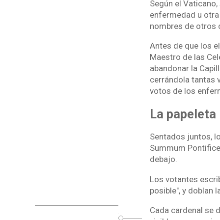
Según el Vaticano,
enfermedad u otra 
nombres de otros 
Antes de que los el
Maestro de las Cel
abandonar la Capill
cerrándola tantas 
votos de los enferm
La papeleta
Sentados juntos, lo
Summum Pontificem"
debajo.
Los votantes escri
posible", y doblan 
Cada cardenal se di
o