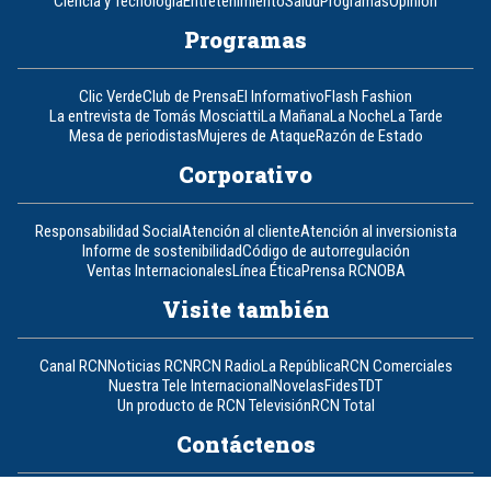
Ciencia y Tecnología
Entretenimiento
Salud
Programas
Opinión
Programas
Clic Verde
Club de Prensa
El Informativo
Flash Fashion
La entrevista de Tomás Mosciatti
La Mañana
La Noche
La Tarde
Mesa de periodistas
Mujeres de Ataque
Razón de Estado
Corporativo
Responsabilidad Social
Atención al cliente
Atención al inversionista
Informe de sostenibilidad
Código de autorregulación
Ventas Internacionales
Línea Ética
Prensa RCN
OBA
Visite también
Canal RCN
Noticias RCN
RCN Radio
La República
RCN Comerciales
Nuestra Tele Internacional
Novelas
Fides
TDT
Un producto de RCN Televisión
RCN Total
Contáctenos