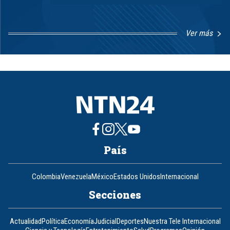
Ver más
Item
1
of
8
País
Colombia
Venezuela
México
Estados Unidos
Internacional
Secciones
Actualidad
Política
Economía
Judicial
Deportes
Nuestra Tele Internacional