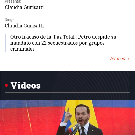
Presenta:
Pr
Claudia Gurisatti
Id
Dirige:
Dir
Claudia Gurisatti
Id
Otro fracaso de la 'Paz Total': Petro despide su
mandato con 22 secuestrados por grupos
criminales
Ver más
Item
1
of
5
Videos