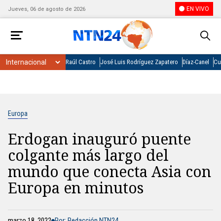
EN VIVO
Jueves, 06 de agosto de 2026
Raúl Castro
José Luis Rodríguez Zapatero
Díaz-Canel
Cu
Europa
Erdogan inauguró puente
colgante más largo del
mundo que conecta Asia con
Europa en minutos
marzo 18, 2022
Por: Redacción NTN24