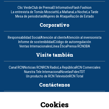
Clic Verde
Club de Prensa
El Informativo
Flash Fashion
La entrevista de Tomás Mosciatti
La Mañana
La Noche
La Tarde
Mesa de periodistas
Mujeres de Ataque
Razón de Estado
Corporativo
Responsabilidad Social
Atención al cliente
Atención al inversionista
Informe de sostenibilidad
Código de autorregulación
Ventas Internacionales
Línea Ética
Prensa RCN
OBA
Visite también
Canal RCN
Noticias RCN
RCN Radio
La República
RCN Comerciales
Nuestra Tele Internacional
Novelas
Fides
TDT
Un producto de RCN Televisión
RCN Total
Contáctenos
Teléfono
+57 (601) 426 92 92
Cookies