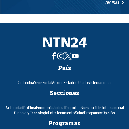
Ver más
Item
1
of
8
País
Colombia
Venezuela
México
Estados Unidos
Internacional
Secciones
Actualidad
Política
Economía
Judicial
Deportes
Nuestra Tele Internacional
Ciencia y Tecnología
Entretenimiento
Salud
Programas
Opinión
Programas