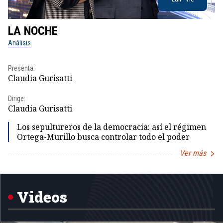
LA NOCHE
L
Análisis
No
Presenta:
Pr
Claudia Gurisatti
Id
Dirige:
Dir
Claudia Gurisatti
Id
Los sepultureros de la democracia: así el régimen
Ortega-Murillo busca controlar todo el poder
Ver más
Item
1
of
5
Videos