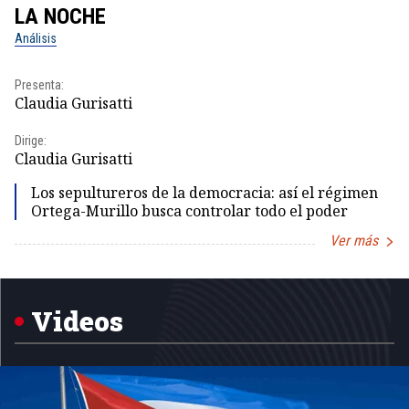
LA NOCHE
L
Análisis
No
Presenta:
Pr
Claudia Gurisatti
Id
Dirige:
Dir
Claudia Gurisatti
Id
Los sepultureros de la democracia: así el régimen
Ortega-Murillo busca controlar todo el poder
Ver más
Item
1
of
5
Videos