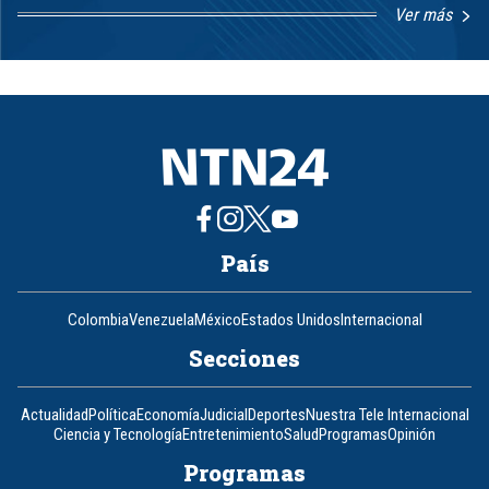
Ver más
Item
1
of
8
País
Colombia
Venezuela
México
Estados Unidos
Internacional
Secciones
Actualidad
Política
Economía
Judicial
Deportes
Nuestra Tele Internacional
Ciencia y Tecnología
Entretenimiento
Salud
Programas
Opinión
Programas