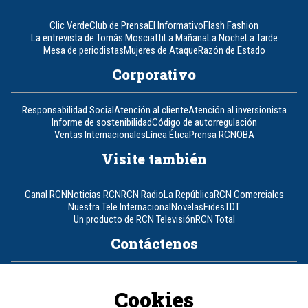
Clic Verde
Club de Prensa
El Informativo
Flash Fashion
La entrevista de Tomás Mosciatti
La Mañana
La Noche
La Tarde
Mesa de periodistas
Mujeres de Ataque
Razón de Estado
Corporativo
Responsabilidad Social
Atención al cliente
Atención al inversionista
Informe de sostenibilidad
Código de autorregulación
Ventas Internacionales
Línea Ética
Prensa RCN
OBA
Visite también
Canal RCN
Noticias RCN
RCN Radio
La República
RCN Comerciales
Nuestra Tele Internacional
Novelas
Fides
TDT
Un producto de RCN Televisión
RCN Total
Contáctenos
Teléfono
+57 (601) 426 92 92
Cookies