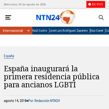
EN VIVO
Miércoles, 05 de agosto de 2026
Raúl Castro
José Luis Rodríguez Zapatero
Díaz-Canel
Cu
España
España inaugurará la
primera residencia pública
para ancianos LGBTI
agosto 14, 2018
Por: Redacción NTN24