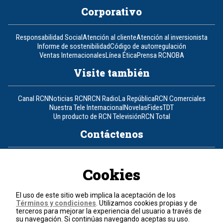
Corporativo
Responsabilidad Social
Atención al cliente
Atención al inversionista
Informe de sostenibilidad
Código de autorregulación
Ventas Internacionales
Línea Ética
Prensa RCN
OBA
Visite también
Canal RCN
Noticias RCN
RCN Radio
La República
RCN Comerciales
Nuestra Tele Internacional
Novelas
Fides
TDT
Un producto de RCN Televisión
RCN Total
Contáctenos
Teléfono
+57 (601) 426 92 92
Cookies
Política de datos personales
Política de cookies
El uso de este sitio web implica la aceptación de los
Términos y condiciones
Términos y condiciones
. Utilizamos cookies propias y de
terceros para mejorar la experiencia del usuario a través de
su navegación. Si continúas navegando aceptas su uso.
© 2026, RCN Medios.