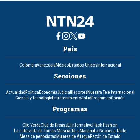
8
País
Colombia
Venezuela
México
Estados Unidos
Internacional
Secciones
Actualidad
Política
Economía
Judicial
Deportes
Nuestra Tele Internacional
Ciencia y Tecnología
Entretenimiento
Salud
Programas
Opinión
Programas
Clic Verde
Club de Prensa
El Informativo
Flash Fashion
La entrevista de Tomás Mosciatti
La Mañana
La Noche
La Tarde
Mesa de periodistas
Mujeres de Ataque
Razón de Estado