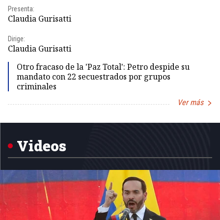
Presenta:
Pr
Claudia Gurisatti
Id
Dirige:
Dir
Claudia Gurisatti
Id
Otro fracaso de la 'Paz Total': Petro despide su
mandato con 22 secuestrados por grupos
criminales
Ver más
Item
1
of
5
Videos