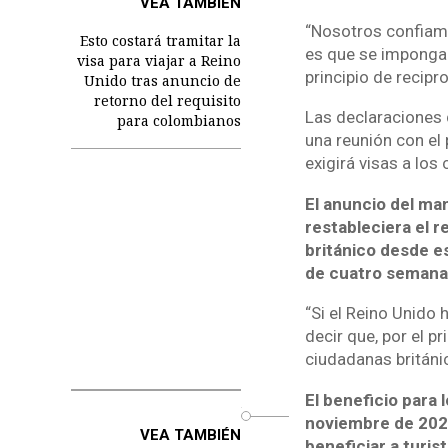
VEA TAMBIÉN
“Nosotros confiamos
Esto costará tramitar la
es que se imponga e
visa para viajar a Reino
principio de recipro
Unido tras anuncio de
retorno del requisito
Las declaraciones 
para colombianos
una reunión con el 
exigirá visas a los 
El anuncio del ma
restableciera el r
británico desde e
de cuatro semana
“Si el Reino Unido 
decir que, por el p
ciudadanas británi
El beneficio para
o
noviembre de 2022
VEA TAMBIÉN
beneficiar a turist