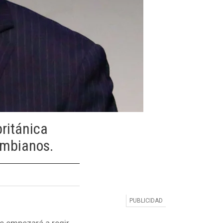
británica
lombianos.