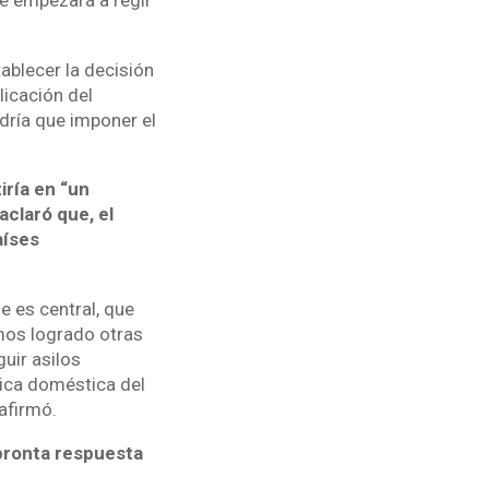
 empezará a regir
ablecer la decisión
licación del
dría que imponer el
iría en “un
aclaró que, el
aíses
 es central, que
mos logrado otras
uir asilos
tica doméstica del
afirmó.
 pronta respuesta