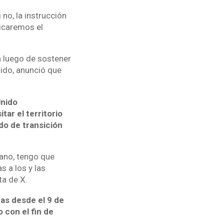
no, la instrucción
picaremos el
n luego de sostener
nido, anunció que
Unido
tar el territorio
do de transición
iano, tengo que
s a los y las
ta de X.
as desde el 9 de
 con el fin de