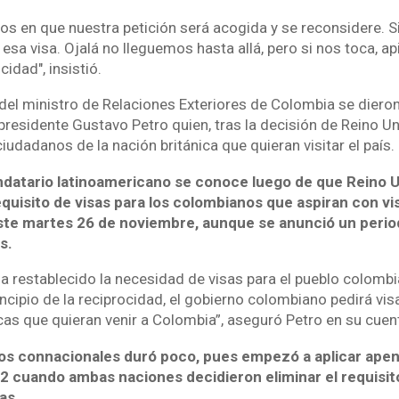
 en que nuestra petición será acogida y se reconsidere. Si 
sa visa. Ojalá no lleguemos hasta allá, pero si nos toca, a
cidad", insistió.
del ministro de Relaciones Exteriores de Colombia se diero
presidente Gustavo Petro quien, tras la decisión de Reino U
ciudadanos de la nación británica que quieran visitar el país.
ndatario latinoamericano se conoce luego de que Reino 
equisito de visas para los colombianos que aspiran con visi
ste martes 26 de noviembre, aunque se anunció un perio
s.
ha restablecido la necesidad de visas para el pueblo colomb
rincipio de la reciprocidad, el gobierno colombiano pedirá visa
cas que quieran venir a Colombia”, aseguró Petro en su cuen
 los connacionales duró poco, pues empezó a aplicar apen
 cuando ambas naciones decidieron eliminar el requisito
as.