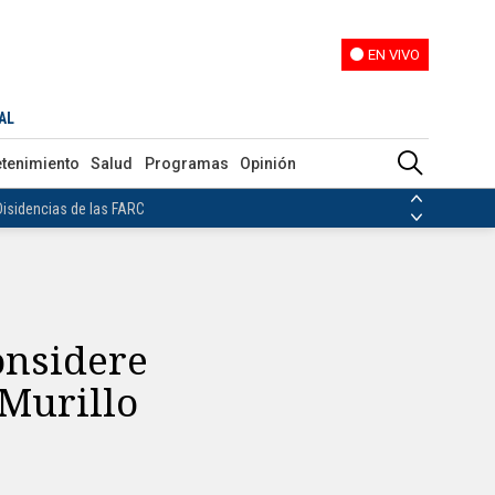
EN VIVO
EN VIVO
 de visas para colombianos
AL
ias de las FARC
etenimiento
Salud
Programas
Opinión
ezuela
Nicolás Maduro
Disidencias de las FARC
 en Venezuela
Nicolás Maduro
onsidere
 Murillo