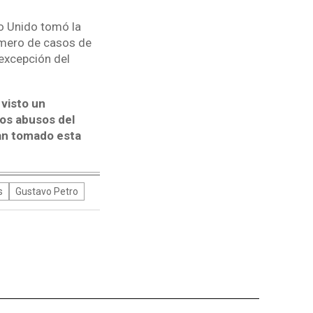
o Unido tomó la
número de casos de
 excepción del
 visto un
Los abusos del
an tomado esta
s
Gustavo Petro