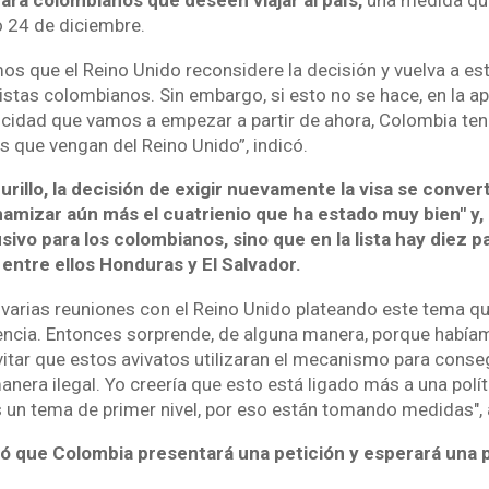
para colombianos que deseen viajar al país,
una medida que
o 24 de diciembre.
s que el Reino Unido reconsidere la decisión y vuelva a est
ristas colombianos. Sin embargo, si esto no se hace, en la ap
rocidad que vamos a empezar a partir de ahora, Colombia ten
as que vengan del Reino Unido”, indicó.
illo, la decisión de exigir nuevamente la visa se convert
amizar aún más el cuatrienio que ha estado muy bien" y, 
sivo para los colombianos, sino que en la lista hay diez p
entre ellos Honduras y El Salvador.
arias reuniones con el Reino Unido plateando este tema que
nencia. Entonces sorprende, de alguna manera, porque había
vitar que estos avivatos utilizaran el mecanismo para conseg
anera ilegal. Yo creería que esto está ligado más a una polí
es un tema de primer nivel, por eso están tomando medidas", 
rmó que Colombia presentará una petición y esperará una