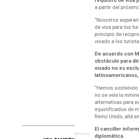
requisito de visa 
a partir del próxim
“Nosotros esperamo
de visa para los tu
principio de recip
visado a los turist
De acuerdo con Mur
obstáculo para din
visado no es exclu
latinoamericanos, 
“Hemos sostenido v
no se veía la inmi
alternativas para e
injustificados de m
Reino Unido, allá 
El canciller info
o
diplomática.