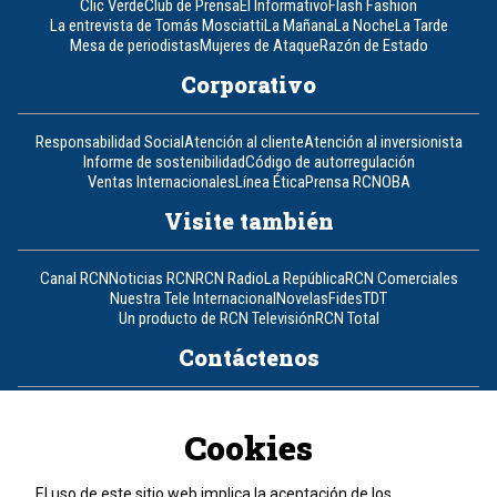
Clic Verde
Club de Prensa
El Informativo
Flash Fashion
La entrevista de Tomás Mosciatti
La Mañana
La Noche
La Tarde
Mesa de periodistas
Mujeres de Ataque
Razón de Estado
Corporativo
Responsabilidad Social
Atención al cliente
Atención al inversionista
Informe de sostenibilidad
Código de autorregulación
Ventas Internacionales
Línea Ética
Prensa RCN
OBA
Visite también
Canal RCN
Noticias RCN
RCN Radio
La República
RCN Comerciales
Nuestra Tele Internacional
Novelas
Fides
TDT
Un producto de RCN Televisión
RCN Total
Contáctenos
Teléfono
+57 (601) 426 92 92
Cookies
Política de datos personales
Política de cookies
El uso de este sitio web implica la aceptación de los