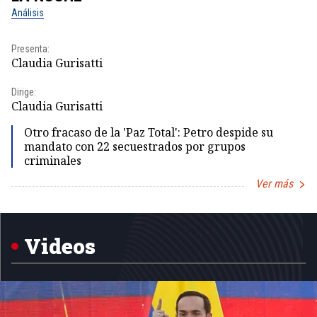
Análisis
No
Presenta:
Pr
Claudia Gurisatti
Id
Dirige:
Dir
Claudia Gurisatti
Id
Otro fracaso de la 'Paz Total': Petro despide su
mandato con 22 secuestrados por grupos
criminales
Ver más
Item
1
of
5
Videos