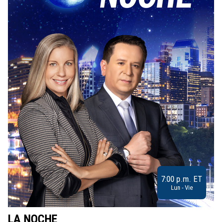
7:00 p.m. ET
Lun - Vie
LA NOCHE
L