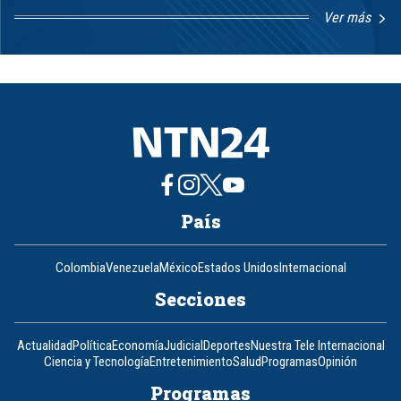
Ver más
Item
1
of
8
País
Colombia
Venezuela
México
Estados Unidos
Internacional
Secciones
Actualidad
Política
Economía
Judicial
Deportes
Nuestra Tele Internacional
Ciencia y Tecnología
Entretenimiento
Salud
Programas
Opinión
Programas