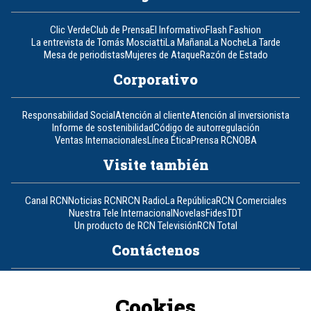
Clic Verde
Club de Prensa
El Informativo
Flash Fashion
La entrevista de Tomás Mosciatti
La Mañana
La Noche
La Tarde
Mesa de periodistas
Mujeres de Ataque
Razón de Estado
Corporativo
Responsabilidad Social
Atención al cliente
Atención al inversionista
Informe de sostenibilidad
Código de autorregulación
Ventas Internacionales
Línea Ética
Prensa RCN
OBA
Visite también
Canal RCN
Noticias RCN
RCN Radio
La República
RCN Comerciales
Nuestra Tele Internacional
Novelas
Fides
TDT
Un producto de RCN Televisión
RCN Total
Contáctenos
Teléfono
+57 (601) 426 92 92
Cookies