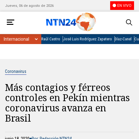
EN VIVO
Jueves, 06 de agosto de 2026
Raúl Castro
José Luis Rodríguez Zapatero
Díaz-Canel
Cu
Coronavirus
Más contagios y férreos
controles en Pekín mientras
coronavirus avanza en
Brasil
junio 18, 2020
Por: Redacción NTN24