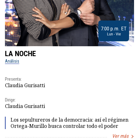
7:00 p.m. ET
Lun - Vie
LA NOCHE
L
Análisis
No
Presenta:
Pr
Claudia Gurisatti
Id
Dirige:
Dir
Claudia Gurisatti
Id
Los sepultureros de la democracia: así el régimen
Ortega-Murillo busca controlar todo el poder
Ver más