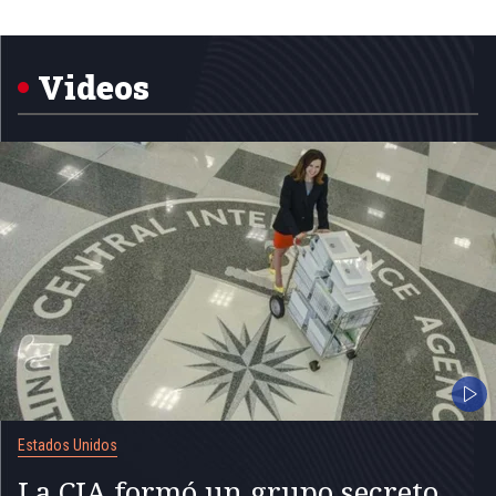
Item
1
of
5
Videos
Estados Unidos
La CIA formó un grupo secreto