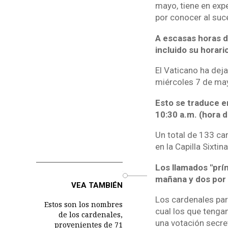
mayo, tiene en expe
por conocer al suc
A escasas horas d
incluido su horari
El Vaticano ha dej
miércoles 7 de mayo
Esto se traduce en
10:30 a.m. (hora 
Un total de 133 ca
en la Capilla Sixtin
Los llamados "prín
o
mañana y dos por l
VEA TAMBIÉN
Los cardenales part
Estos son los nombres
cual los que tengan
de los cardenales,
una votación secret
provenientes de 71