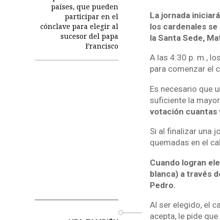
países, que pueden
La jornada iniciará
participar en el
los cardenales se 
cónclave para elegir al
sucesor del papa
la Santa Sede, Ma
Francisco
A las 4:30 p. m., l
para comenzar el c
Es necesario que u
suficiente la mayor
votación cuantas 
Si al finalizar una
quemadas en el cal
Cuando logran ele
blanca) a través d
Pedro.
Al ser elegido, el 
o
acepta, le pide que