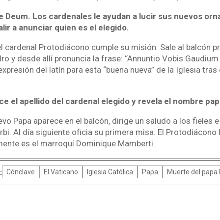
e Deum. Los cardenales le ayudan a lucir sus nuevos or
alir a anunciar quien es el elegido.
 cardenal Protodiácono cumple su misión. Sale al balcón pri
dro y desde allí pronuncia la frase: “Annuntio Vobis Gaudi
resión del latín para esta “buena nueva” de la Iglesia tras e
ce el apellido del cardenal elegido y revela el nombre pa
vo Papa aparece en el balcón, dirige un saludo a los fieles e
rbi. Al día siguiente oficia su primera misa. El Protodiácono 
mente es el marroquí Dominique Mamberti.
:
Cónclave
El Vaticano
Iglesia Católica
Papa
Muerte del papa 