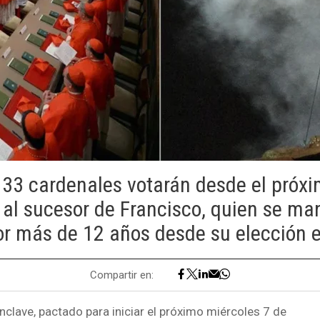
133 cardenales votarán desde el próx
r al sucesor de Francisco, quien se m
r más de 12 años desde su elección 
Compartir en:
nclave, pactado para iniciar el próximo miércoles 7 de