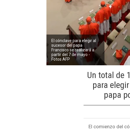
El cónclave para elegir al
sucesor del papa
Francisco se realizará a
partir del 7 de mayo -
Fotos AFP
Un total de 
para elegi
papa po
El comienzo del có