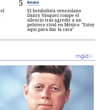
5
Béisbol
el
El beisbolista venezolano
a
Danry Vásquez rompe el
a
silencio tras agredir a un
pelotero rival en México: "Estoy
aquí para dar la cara"