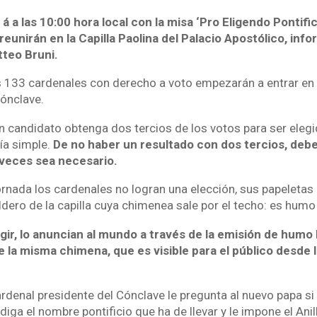
 á a las 10:00 hora local con la misa ‘Pro Eligendo Pontifice
reunirán en la Capilla Paolina del Palacio Apostólico, inf
tteo Bruni.
os 133 cardenales con derecho a voto empezarán a entrar en l
ónclave.
n candidato obtenga dos tercios de los votos para ser eleg
ía simple.
De no haber un resultado con dos tercios, debe
veces sea necesario.
 jornada los cardenales no logran una elección, sus papeleta
dero de la capilla cuya chimenea sale por el techo: es humo
gir, lo anuncian al mundo a través de la emisión de humo
e la misma chimena, que es visible para el público desde 
cardenal presidente del Cónclave le pregunta al nuevo papa si 
 diga el nombre pontificio que ha de llevar y le impone el Ani