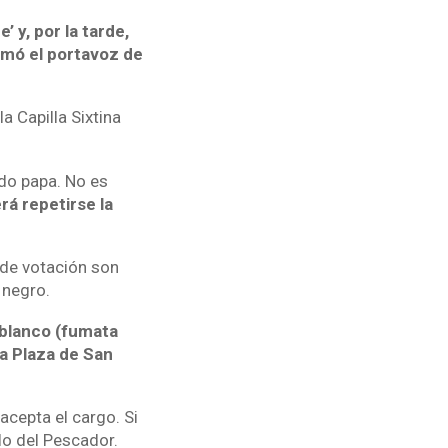
’ y, por la tarde,
ormó el portavoz de
a Capilla Sixtina
ido papa. No es
rá repetirse la
s de votación son
 negro.
 blanco (fumata
la Plaza de San
acepta el cargo. Si
llo del Pescador.