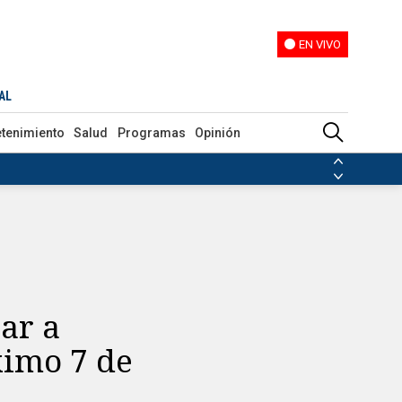
EN VIVO
EN VIVO
l próximo 7 de mayo
AL
etenimiento
Salud
Programas
Opinión
ias de las FARC
ezuela
Nicolás Maduro
Disidencias de las FARC
 en Venezuela
Nicolás Maduro
ar a
ximo 7 de