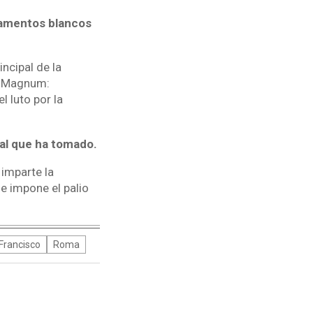
namentos blancos
ncipal de la
um Magnum:
l luto por la
pal que ha tomado.
 imparte la
le impone el palio
Francisco
Roma