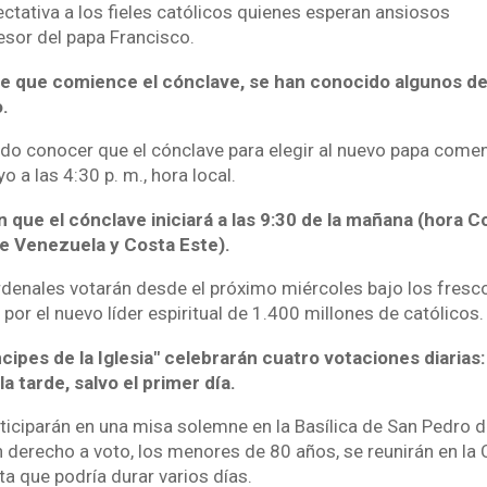
ctativa a los fieles católicos quienes esperan ansiosos
esor del papa Francisco.
e que comience el cónclave, se han conocido algunos de
o.
ado conocer que el cónclave para elegir al nuevo papa come
 a las 4:30 p. m., hora local.
 que el cónclave iniciará a las 9:30 de la mañana (hora Co
de Venezuela y Costa Este).
rdenales votarán desde el próximo miércoles bajo los fresc
a por el nuevo líder espiritual de 1.400 millones de católicos.
cipes de la Iglesia" celebrarán cuatro votaciones diarias:
a tarde, salvo el primer día.
iciparán en una misa solemne en la Basílica de San Pedro de
 derecho a voto, los menores de 80 años, se reunirán en la C
a que podría durar varios días.