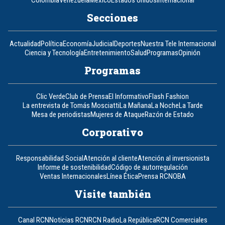
Colombia
Venezuela
México
Estados Unidos
Internacional
Secciones
Actualidad
Política
Economía
Judicial
Deportes
Nuestra Tele Internacional
Ciencia y Tecnología
Entretenimiento
Salud
Programas
Opinión
Programas
Clic Verde
Club de Prensa
El Informativo
Flash Fashion
La entrevista de Tomás Mosciatti
La Mañana
La Noche
La Tarde
Mesa de periodistas
Mujeres de Ataque
Razón de Estado
Corporativo
Responsabilidad Social
Atención al cliente
Atención al inversionista
Informe de sostenibilidad
Código de autorregulación
Ventas Internacionales
Línea Ética
Prensa RCN
OBA
Visite también
Canal RCN
Noticias RCN
RCN Radio
La República
RCN Comerciales