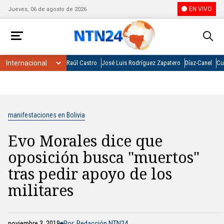
EN VIVO
Jueves, 06 de agosto de 2026
Raúl Castro
José Luis Rodríguez Zapatero
Díaz-Canel
Cu
manifestaciones en Bolivia
Evo Morales dice que
oposición busca "muertos"
tras pedir apoyo de los
militares
noviembre 3, 2019
Por: Redacción NTN24