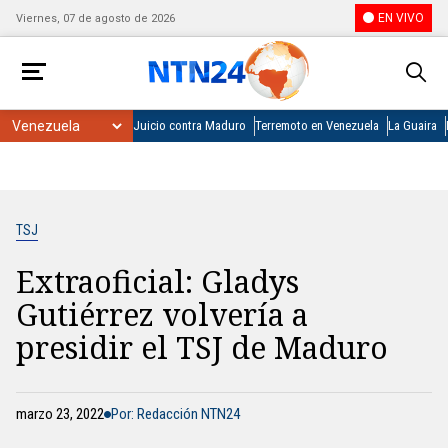
EN VIVO
Viernes, 07 de agosto de 2026
Juicio contra Maduro
Terremoto en Venezuela
La Guaira
TSJ
Extraoficial: Gladys
Gutiérrez volvería a
presidir el TSJ de Maduro
marzo 23, 2022
Por: Redacción NTN24