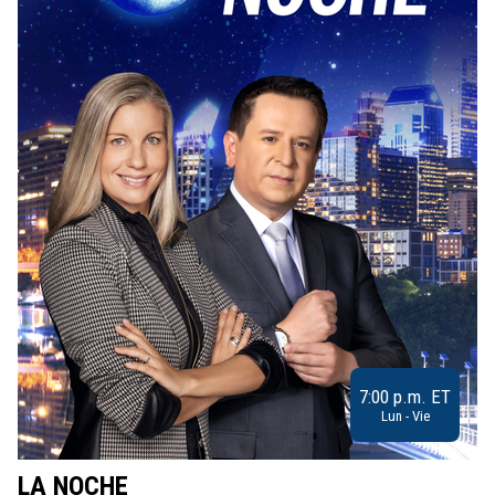
7:00 p.m. ET
Lun - Vie
LA NOCHE
L