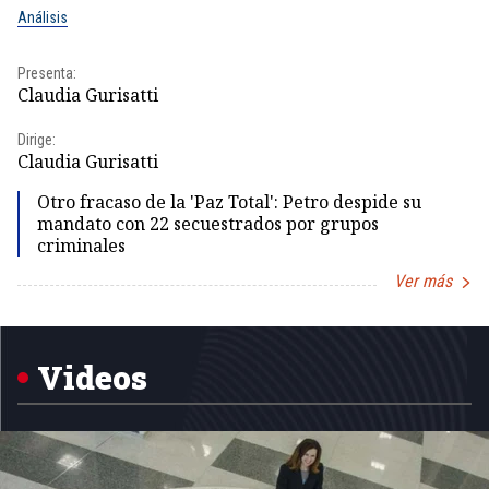
Análisis
No
Presenta:
Pr
Claudia Gurisatti
Id
Dirige:
Dir
Claudia Gurisatti
Id
Otro fracaso de la 'Paz Total': Petro despide su
mandato con 22 secuestrados por grupos
criminales
Ver más
Item
1
of
5
Videos