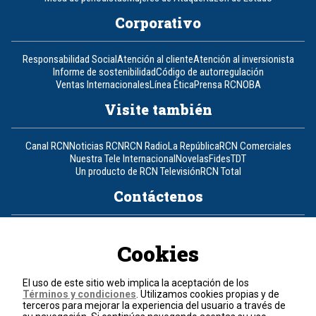
Corporativo
Responsabilidad Social
Atención al cliente
Atención al inversionista
Informe de sostenibilidad
Código de autorregulación
Ventas Internacionales
Línea Ética
Prensa RCN
OBA
Visite también
Canal RCN
Noticias RCN
RCN Radio
La República
RCN Comerciales
Nuestra Tele Internacional
Novelas
Fides
TDT
Un producto de RCN Televisión
RCN Total
Contáctenos
Teléfono
+57 (601) 426 92 92
Cookies
Política de datos personales
Política de cookies
El uso de este sitio web implica la aceptación de los
Términos y condiciones
Términos y condiciones
. Utilizamos cookies propias y de
terceros para mejorar la experiencia del usuario a través de