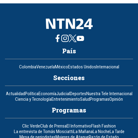
8
País
Colombia
Venezuela
México
Estados Unidos
Internacional
Secciones
Actualidad
Política
Economía
Judicial
Deportes
Nuestra Tele Internacional
Ciencia y Tecnología
Entretenimiento
Salud
Programas
Opinión
Programas
Clic Verde
Club de Prensa
El Informativo
Flash Fashion
La entrevista de Tomás Mosciatti
La Mañana
La Noche
La Tarde
Mesa de periodistas
Mujeres de Ataque
Razón de Estado