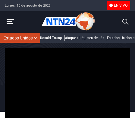
EN VIVO
Lunes, 10 de agosto de 2026
Donald Trump
Ataque al régimen de Irán
Estados Unidos at