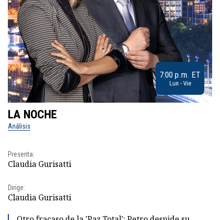
7:00 p.m. ET
Lun - Vie
LA NOCHE
L
Análisis
No
Pr
Presenta:
Id
Claudia Gurisatti
Dir
Dirige:
Id
Claudia Gurisatti
Otro fracaso de la 'Paz Total': Petro despide su