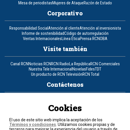
Mesa de periodistas
Mujeres de Ataque
Razón de Estado
Corporativo
Responsabilidad Social
Atención al cliente
Atención al inversionista
Informe de sostenibilidad
Código de autorregulación
Ventas Internacionales
Línea Ética
Prensa RCN
OBA
Visite también
Canal RCN
Noticias RCN
RCN Radio
La República
RCN Comerciales
Nuestra Tele Internacional
Novelas
Fides
TDT
Un producto de RCN Televisión
RCN Total
Contáctenos
Teléfono
+57 (601) 426 92 92
Cookies
Política de datos personales
Política de cookies
El uso de este sitio web implica la aceptación de los
Términos y condiciones
Términos y condiciones
. Utilizamos cookies propias y de
terceros para mejorar la experiencia del usuario a través de