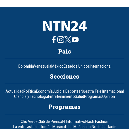
of
8
País
Colombia
Venezuela
México
Estados Unidos
Internacional
Secciones
Actualidad
Política
Economía
Judicial
Deportes
Nuestra Tele Internacional
Ciencia y Tecnología
Entretenimiento
Salud
Programas
Opinión
Programas
Clic Verde
Club de Prensa
El Informativo
Flash Fashion
La entrevista de Tomás Mosciatti
La Mañana
La Noche
La Tarde