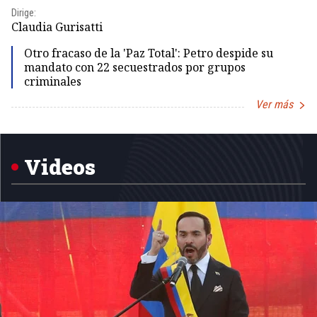
Dirige:
Dir
Claudia Gurisatti
Id
Otro fracaso de la 'Paz Total': Petro despide su
mandato con 22 secuestrados por grupos
criminales
Ver más
Item
1
of
5
Videos