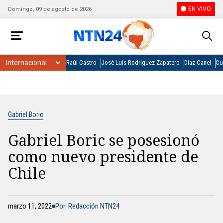
EN VIVO
Domingo, 09 de agosto de 2026
Raúl Castro
José Luis Rodríguez Zapatero
Díaz-Canel
Cu
Gabriel Boric
Gabriel Boric se posesionó
como nuevo presidente de
Chile
marzo 11, 2022
Por: Redacción NTN24