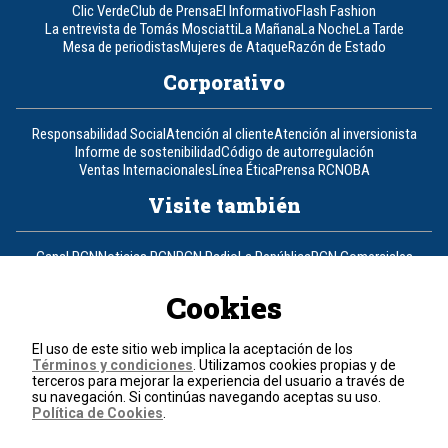
Clic Verde
Club de Prensa
El Informativo
Flash Fashion
La entrevista de Tomás Mosciatti
La Mañana
La Noche
La Tarde
Mesa de periodistas
Mujeres de Ataque
Razón de Estado
Corporativo
Responsabilidad Social
Atención al cliente
Atención al inversionista
Informe de sostenibilidad
Código de autorregulación
Ventas Internacionales
Línea Ética
Prensa RCN
OBA
Visite también
Canal RCN
Noticias RCN
RCN Radio
La República
RCN Comerciales
Nuestra Tele Internacional
Novelas
Fides
TDT
Un producto de RCN Televisión
RCN Total
Cookies
Contáctenos
El uso de este sitio web implica la aceptación de los
Términos y condiciones
. Utilizamos cookies propias y de
Teléfono
+57 (601) 426 92 92
terceros para mejorar la experiencia del usuario a través de
su navegación. Si continúas navegando aceptas su uso.
Política de Cookies
.
Política de datos personales
Política de cookies