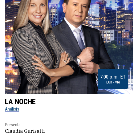
7:00 p.m. ET
Lun - Vie
LA NOCHE
L
Análisis
No
Presenta:
Pr
Claudia Gurisatti
Id