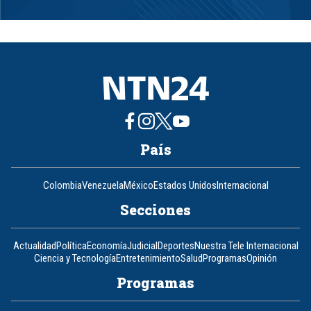
Item
1
of
8
País
Colombia
Venezuela
México
Estados Unidos
Internacional
Secciones
Actualidad
Política
Economía
Judicial
Deportes
Nuestra Tele Internacional
Ciencia y Tecnología
Entretenimiento
Salud
Programas
Opinión
Programas