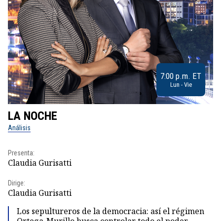
7:00 p.m. ET
Lun - Vie
LA NOCHE
L
Análisis
No
Presenta:
Pr
Claudia Gurisatti
Id
Dirige:
Dir
Claudia Gurisatti
Id
Los sepultureros de la democracia: así el régimen