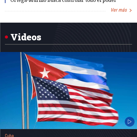
Ortega-Murillo busca controlar todo el poder
Ver más
Item
1
of
5
Videos
Cuba