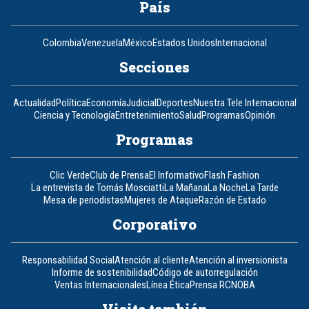
País
Colombia
Venezuela
México
Estados Unidos
Internacional
Secciones
Actualidad
Política
Economía
Judicial
Deportes
Nuestra Tele Internacional
Ciencia y Tecnología
Entretenimiento
Salud
Programas
Opinión
Programas
Clic Verde
Club de Prensa
El Informativo
Flash Fashion
La entrevista de Tomás Mosciatti
La Mañana
La Noche
La Tarde
Mesa de periodistas
Mujeres de Ataque
Razón de Estado
Corporativo
Responsabilidad Social
Atención al cliente
Atención al inversionista
Informe de sostenibilidad
Código de autorregulación
Ventas Internacionales
Línea Ética
Prensa RCN
OBA