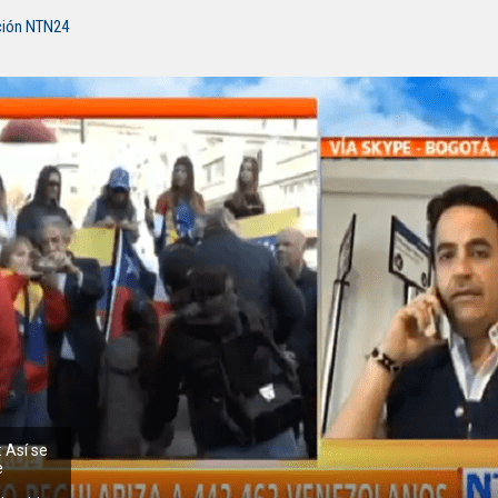
ción NTN24
: Así se
e