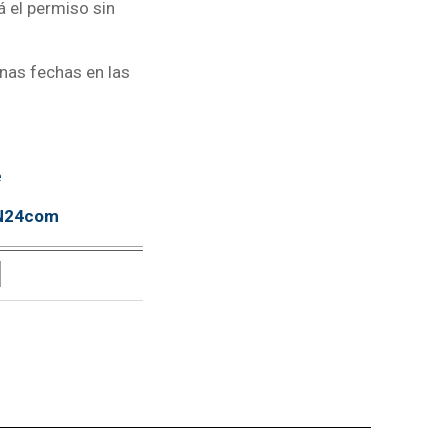
á el permiso sin
nas fechas en las
e
TN24com