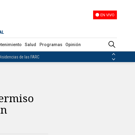
EN VIVO
EN VIVO
AL
ias de las FARC
etenimiento
Salud
Programas
Opinión
ezuela
Nicolás Maduro
Disidencias de las FARC
 en Venezuela
Nicolás Maduro
Permiso
en