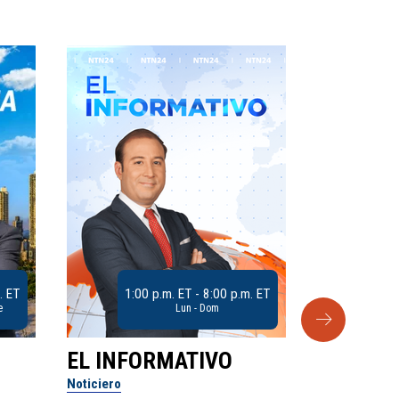
. ET
1:00 p.m. ET - 8:00 p.m. ET
e
Lun - Dom
EL INFORMATIVO
CLUB D
Noticiero
Análisis