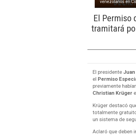
venezolanos en C
El Permiso
tramitará po
El presidente
Juan
el
Permiso Especi
previamente habían
Christian Krüger
e
Krüger destacó que
totalmente gratuito
un sistema de segu
Aclaró que deben i