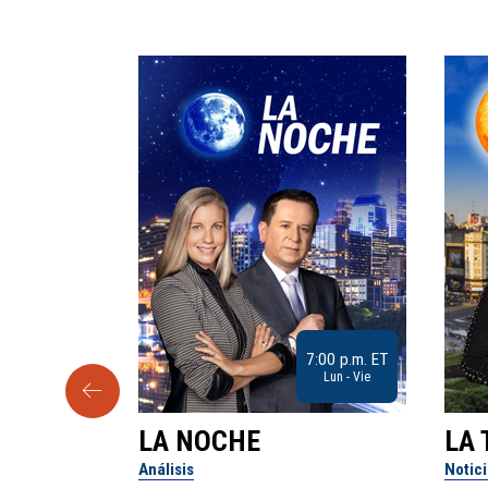
9:30 a.m. ET
7:00 p.m. ET
Sab
Lun - Vie
LA NOCHE
LA 
Análisis
Notic