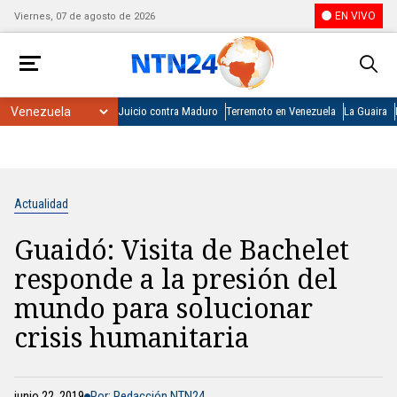
EN VIVO
Viernes, 07 de agosto de 2026
Juicio contra Maduro
Terremoto en Venezuela
La Guaira
Actualidad
Guaidó: Visita de Bachelet
responde a la presión del
mundo para solucionar
crisis humanitaria
junio 22, 2019
Por: Redacción NTN24