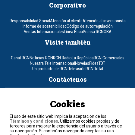
Corporativo
Responsabilidad Social
Atención al cliente
Atención al inversionista
Informe de sostenibilidad
Código de autorregulación
Ventas Internacionales
Línea Ética
Prensa RCN
OBA
Visite también
Canal RCN
Noticias RCN
RCN Radio
La República
RCN Comerciales
Nuestra Tele Internacional
Novelas
Fides
TDT
Un producto de RCN Televisión
RCN Total
Contáctenos
Teléfono
+57 (601) 426 92 92
Cookies
Política de datos personales
Política de cookies
El uso de este sitio web implica la aceptación de los
Términos y condiciones
Términos y condiciones
. Utilizamos cookies propias y de
terceros para mejorar la experiencia del usuario a través de
su navegación. Si continúas navegando aceptas su uso.
© 2026, RCN Medios.