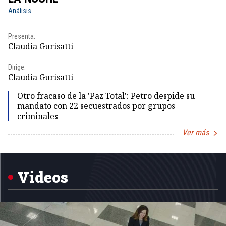
Análisis
No
Presenta:
Pr
Claudia Gurisatti
Id
Dirige:
Dir
Claudia Gurisatti
Id
Otro fracaso de la 'Paz Total': Petro despide su
mandato con 22 secuestrados por grupos
criminales
Ver más
Item
1
of
5
Videos