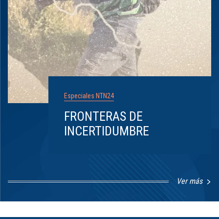
Especiales NTN24
FRONTERAS DE
INCERTIDUMBRE
Ver más
Item
1
of
8