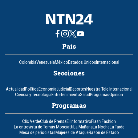
País
Colombia
Venezuela
México
Estados Unidos
Internacional
Secciones
Actualidad
Política
Economía
Judicial
Deportes
Nuestra Tele Internacional
Ciencia y Tecnología
Entretenimiento
Salud
Programas
Opinión
Programas
Clic Verde
Club de Prensa
El Informativo
Flash Fashion
La entrevista de Tomás Mosciatti
La Mañana
La Noche
La Tarde
Mesa de periodistas
Mujeres de Ataque
Razón de Estado