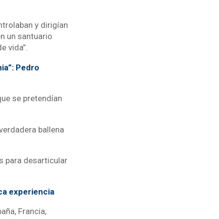
trolaban y dirigían
en un santuario
 de vida”.
ia”: Pedro
que se pretendían
 verdadera ballena
s para desarticular
ca experiencia
aña, Francia,