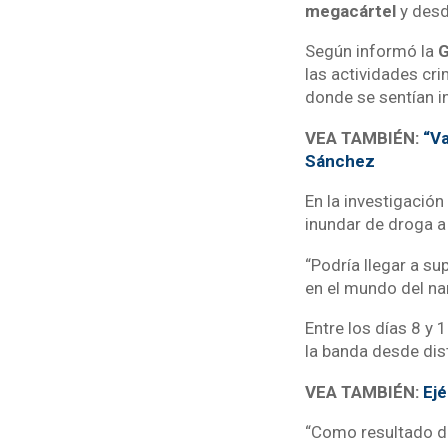
megacártel
y des
Según informó la
G
las actividades cri
donde se sentían in
VEA TAMBIÉN:
“Va
Sánchez
En la investigació
inundar de droga 
“Podría llegar a su
en el mundo del na
Entre los días 8 y 
la banda desde dis
VEA TAMBIÉN:
Ejé
“Como resultado de