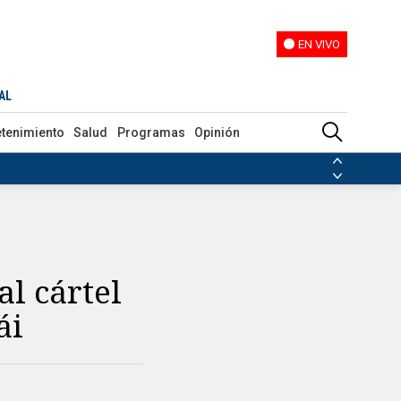
EN VIVO
EN VIVO
AL
etenimiento
Salud
Programas
Opinión
ias de las FARC
ezuela
Nicolás Maduro
Disidencias de las FARC
 en Venezuela
Nicolás Maduro
l cártel
ái