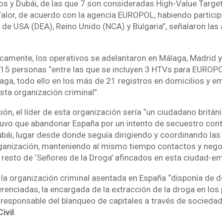
jos y Dubái, de las que 7 son consideradas High-Value Targe
Valor, de acuerdo con la agencia EUROPOL, habiendo partici
 de USA (DEA), Reino Unido (NCA) y Bulgaria”, señalaron las
icamente, los operativos se adelantaron en Málaga, Madrid y
15 personas “entre las que se incluyen 3 HTVs para EUROPOL
laga, todo ello en los más de 21 registros en domicilios y 
sta organización criminal”.
ión, el líder de esta organización sería “un ciudadano británi
tuvo que abandonar España por un intento de secuestro cont
bái, lugar desde donde seguía dirigiendo y coordinando las
rganización, manteniendo al mismo tiempo contactos y neg
 resto de ‘Señores de la Droga’ afincados en esta ciudad-em
 la organización criminal asentada en España “disponía de 
renciadas, la encargada de la extracción de la droga en los
 responsable del blanqueo de capitales a través de sociedad
ivil
.