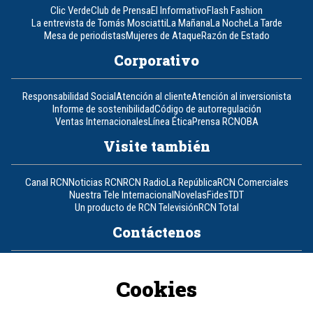
Clic Verde
Club de Prensa
El Informativo
Flash Fashion
La entrevista de Tomás Mosciatti
La Mañana
La Noche
La Tarde
Mesa de periodistas
Mujeres de Ataque
Razón de Estado
Corporativo
Responsabilidad Social
Atención al cliente
Atención al inversionista
Informe de sostenibilidad
Código de autorregulación
Ventas Internacionales
Línea Ética
Prensa RCN
OBA
Visite también
Canal RCN
Noticias RCN
RCN Radio
La República
RCN Comerciales
Nuestra Tele Internacional
Novelas
Fides
TDT
Un producto de RCN Televisión
RCN Total
Contáctenos
Teléfono
+57 (601) 426 92 92
Cookies
Política de datos personales