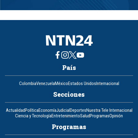
Item
1
of
8
País
Colombia
Venezuela
México
Estados Unidos
Internacional
Secciones
Actualidad
Política
Economía
Judicial
Deportes
Nuestra Tele Internacional
Ciencia y Tecnología
Entretenimiento
Salud
Programas
Opinión
Programas