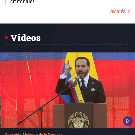
criminales
Ver más
Item
1
of
5
Videos
Posesión Abelardo de la Espriella