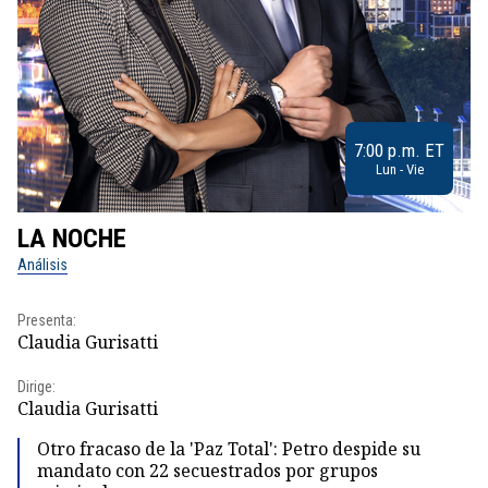
7:00 p.m. ET
Lun - Vie
LA NOCHE
L
Análisis
No
Presenta:
Pr
Claudia Gurisatti
Id
Dirige:
Dir
Claudia Gurisatti
Id
Otro fracaso de la 'Paz Total': Petro despide su
mandato con 22 secuestrados por grupos