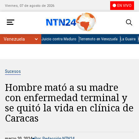
EN VIVO
Viernes, 07 de agosto de 2026
Juicio contra Maduro
Terremoto en Venezuela
La Guaira
Sucesos
Hombre mató a su madre
con enfermedad terminal y
se quitó la vida en clínica de
Caracas
marzo 20, 2024
Por: Redacción NTN24