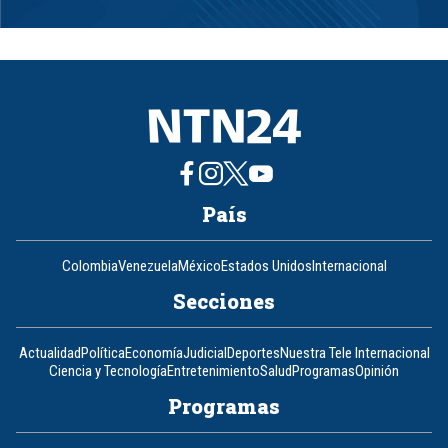
Item
1
of
8
País
Colombia
Venezuela
México
Estados Unidos
Internacional
Secciones
Actualidad
Política
Economía
Judicial
Deportes
Nuestra Tele Internacional
Ciencia y Tecnología
Entretenimiento
Salud
Programas
Opinión
Programas