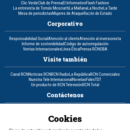
Clic Verde
Club de Prensa
El Informativo
Flash Fashion
La entrevista de Tomás Mosciatti
La Mañana
La Noche
La Tarde
Mesa de periodistas
Mujeres de Ataque
Razón de Estado
Corporativo
Responsabilidad Social
Atención al cliente
Atención al inversionista
Informe de sostenibilidad
Código de autorregulación
Ventas Internacionales
Línea Ética
Prensa RCN
OBA
Visite también
Canal RCN
Noticias RCN
RCN Radio
La República
RCN Comerciales
Nuestra Tele Internacional
Novelas
Fides
TDT
Un producto de RCN Televisión
RCN Total
Contáctenos
Teléfono
+57 (601) 426 92 92
Cookies
Política de datos personales
Política de cookies