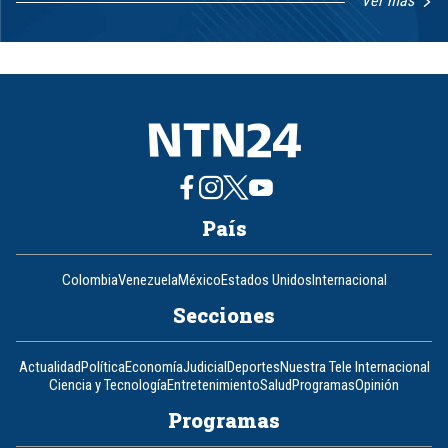
Ver más
Item
1
of
8
País
Colombia
Venezuela
México
Estados Unidos
Internacional
Secciones
Actualidad
Política
Economía
Judicial
Deportes
Nuestra Tele Internacional
Ciencia y Tecnología
Entretenimiento
Salud
Programas
Opinión
Programas