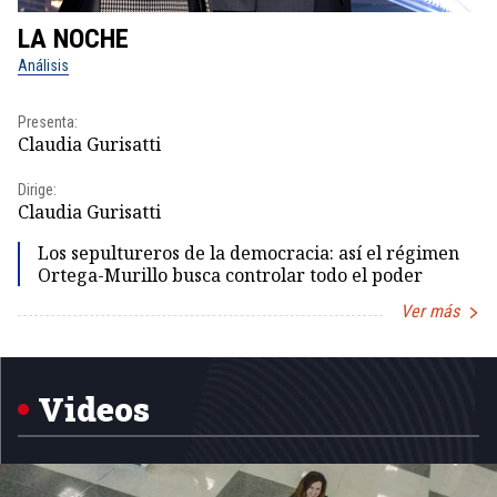
LA NOCHE
L
Análisis
No
Presenta:
Pr
Claudia Gurisatti
Id
Dirige:
Dir
Claudia Gurisatti
Id
Los sepultureros de la democracia: así el régimen
Ortega-Murillo busca controlar todo el poder
Ver más
Item
1
of
5
Videos