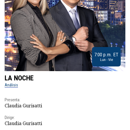
7:00 p.m. ET
Lun - Vie
LA NOCHE
L
Análisis
No
Presenta:
Pr
Claudia Gurisatti
Id
Dirige:
Dir
Claudia Gurisatti
Id