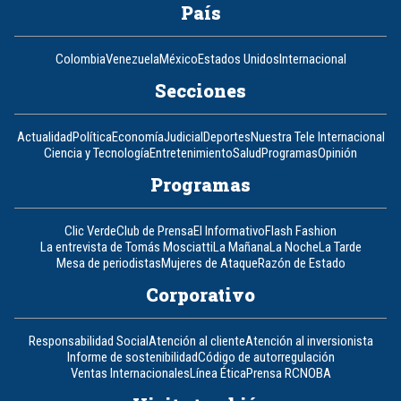
País
Colombia
Venezuela
México
Estados Unidos
Internacional
Secciones
Actualidad
Política
Economía
Judicial
Deportes
Nuestra Tele Internacional
Ciencia y Tecnología
Entretenimiento
Salud
Programas
Opinión
Programas
Clic Verde
Club de Prensa
El Informativo
Flash Fashion
La entrevista de Tomás Mosciatti
La Mañana
La Noche
La Tarde
Mesa de periodistas
Mujeres de Ataque
Razón de Estado
Corporativo
Responsabilidad Social
Atención al cliente
Atención al inversionista
Informe de sostenibilidad
Código de autorregulación
Ventas Internacionales
Línea Ética
Prensa RCN
OBA