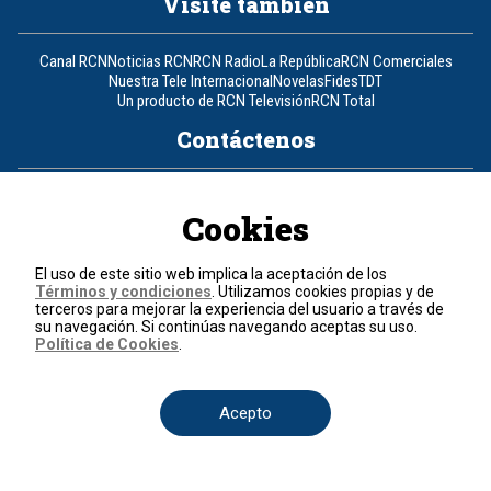
Visite también
Canal RCN
Noticias RCN
RCN Radio
La República
RCN Comerciales
Nuestra Tele Internacional
Novelas
Fides
TDT
Un producto de RCN Televisión
RCN Total
Contáctenos
Teléfono
+57 (601) 426 92 92
Cookies
Política de datos personales
Política de cookies
El uso de este sitio web implica la aceptación de los
Términos y condiciones
Términos y condiciones
. Utilizamos cookies propias y de
terceros para mejorar la experiencia del usuario a través de
su navegación. Si continúas navegando aceptas su uso.
© 2026, RCN Medios.
Política de Cookies
.
Todos los derechos reservados.
Organización Ardila Lülle - www.oal.com.co
Acepto