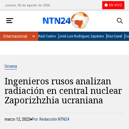
EN VIVO
Jueves, 06 de agosto de 2026
Raúl Castro
José Luis Rodríguez Zapatero
Díaz-Canel
Cu
Ucrania
Ingenieros rusos analizan
radiación en central nuclear
Zaporizhzhia ucraniana
marzo 12, 2022
Por: Redacción NTN24