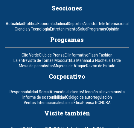
Secciones
Actualidad
Política
Economía
Judicial
Deportes
Nuestra Tele Internacional
Ciencia y Tecnología
Entretenimiento
Salud
Programas
Opinión
Programas
Clic Verde
Club de Prensa
El Informativo
Flash Fashion
La entrevista de Tomás Mosciatti
La Mañana
La Noche
La Tarde
Mesa de periodistas
Mujeres de Ataque
Razón de Estado
Corporativo
Responsabilidad Social
Atención al cliente
Atención al inversionista
Informe de sostenibilidad
Código de autorregulación
Ventas Internacionales
Línea Ética
Prensa RCN
OBA
Visite también
Canal RCN
Noticias RCN
RCN Radio
La República
RCN Comerciales