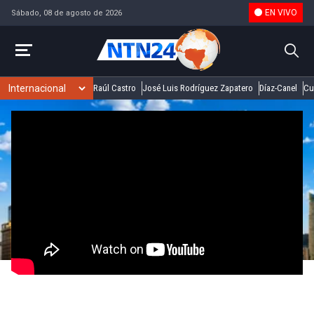
EN VIVO
Sábado, 08 de agosto de 2026
Raúl Castro
José Luis Rodríguez Zapatero
Díaz-Canel
Cu