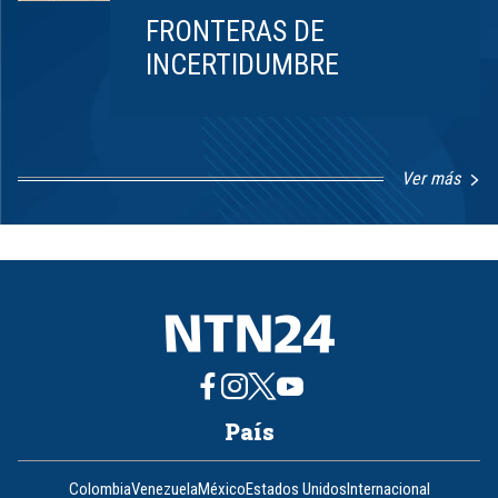
FRONTERAS DE
INCERTIDUMBRE
Ver más
Item
1
of
8
País
Colombia
Venezuela
México
Estados Unidos
Internacional