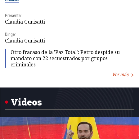
Presenta:
Pr
Claudia Gurisatti
Id
Dirige:
Dir
Claudia Gurisatti
Id
Otro fracaso de la 'Paz Total': Petro despide su
mandato con 22 secuestrados por grupos
criminales
Ver más
Item
1
of
5
Videos