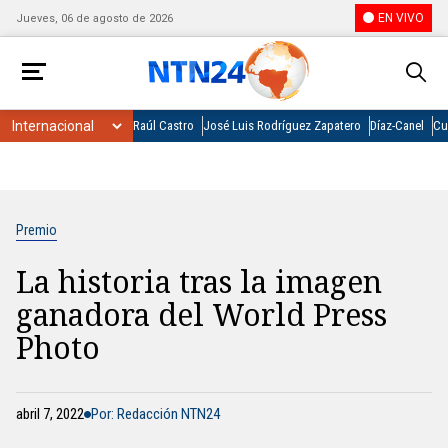
EN VIVO
Jueves, 06 de agosto de 2026
Raúl Castro
José Luis Rodríguez Zapatero
Díaz-Canel
Cu
Premio
La historia tras la imagen
ganadora del World Press
Photo
abril 7, 2022
Por: Redacción NTN24