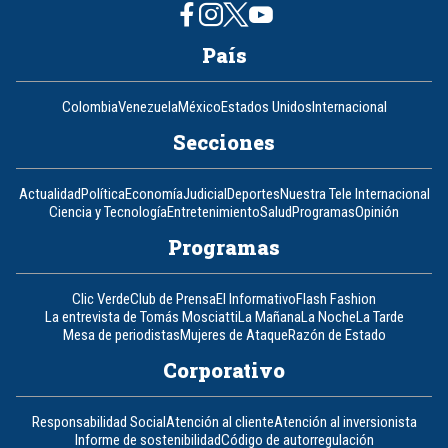
País
Colombia
Venezuela
México
Estados Unidos
Internacional
Secciones
Actualidad
Política
Economía
Judicial
Deportes
Nuestra Tele Internacional
Ciencia y Tecnología
Entretenimiento
Salud
Programas
Opinión
Programas
Clic Verde
Club de Prensa
El Informativo
Flash Fashion
La entrevista de Tomás Mosciatti
La Mañana
La Noche
La Tarde
Mesa de periodistas
Mujeres de Ataque
Razón de Estado
Corporativo
Responsabilidad Social
Atención al cliente
Atención al inversionista
Informe de sostenibilidad
Código de autorregulación