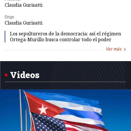
Claudia Gurisatti
Id
Dirige:
Dir
Claudia Gurisatti
Id
Los sepultureros de la democracia: así el régimen
Ortega-Murillo busca controlar todo el poder
Ver más
Item
1
of
5
Videos