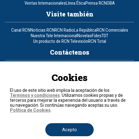
Ventas Internacionales
Línea Ética
Prensa RCN
OBA
Visite también
Canal RCN
Noticias RCN
RCN Radio
La República
RCN Comerciales
Nuestra Tele Internacional
Novelas
Fides
TDT
Un producto de RCN Televisión
RCN Total
Contáctenos
Teléfono
+57 (601) 426 92 92
Cookies
Política de datos personales
Política de cookies
El uso de este sitio web implica la aceptación de los
Términos y condiciones
Términos y condiciones
. Utilizamos cookies propias y de
terceros para mejorar la experiencia del usuario a través de
su navegación. Si continúas navegando aceptas su uso.
© 2026, RCN Medios.
Política de Cookies
.
Todos los derechos reservados.
Organización Ardila Lülle - www.oal.com.co
Acepto