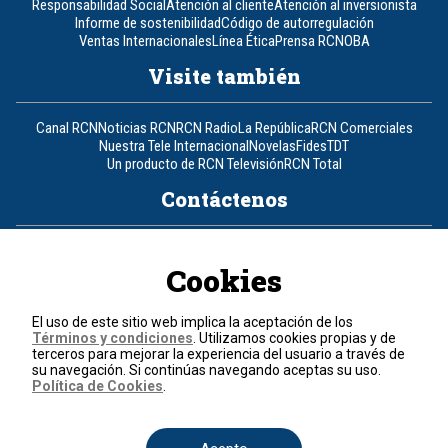
Responsabilidad Social
Atención al cliente
Atención al inversionista
Informe de sostenibilidad
Código de autorregulación
Ventas Internacionales
Línea Ética
Prensa RCN
OBA
Visite también
Canal RCN
Noticias RCN
RCN Radio
La República
RCN Comerciales
Nuestra Tele Internacional
Novelas
Fides
TDT
Un producto de RCN Televisión
RCN Total
Contáctenos
Teléfono
+57 (601) 426 92 92
Cookies
Política de datos personales
Política de cookies
El uso de este sitio web implica la aceptación de los
Términos y condiciones
Términos y condiciones
. Utilizamos cookies propias y de
terceros para mejorar la experiencia del usuario a través de
su navegación. Si continúas navegando aceptas su uso.
© 2026, RCN Medios.
Política de Cookies
.
Todos los derechos reservados.
Organización Ardila Lülle - www.oal.com.co