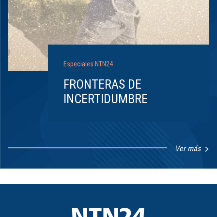
Especiales NTN24
FRONTERAS DE
INCERTIDUMBRE
Ver más
Item
1
of
8