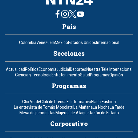
País
Colombia
Venezuela
México
Estados Unidos
Internacional
Secciones
Actualidad
Política
Economía
Judicial
Deportes
Nuestra Tele Internacional
Ciencia y Tecnología
Entretenimiento
Salud
Programas
Opinión
Programas
Clic Verde
Club de Prensa
El Informativo
Flash Fashion
La entrevista de Tomás Mosciatti
La Mañana
La Noche
La Tarde
Mesa de periodistas
Mujeres de Ataque
Razón de Estado
Corporativo