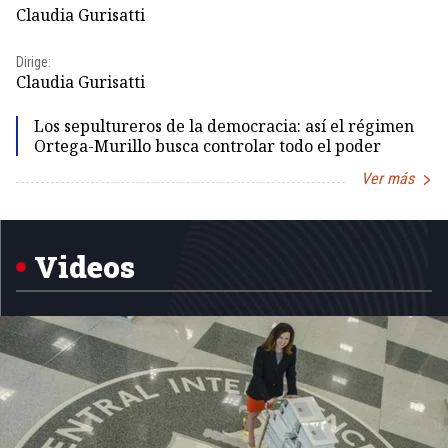
Claudia Gurisatti
Id
Dirige:
Dir
Claudia Gurisatti
Id
Los sepultureros de la democracia: así el régimen
Ortega-Murillo busca controlar todo el poder
Ver más
Item
1
of
5
Videos