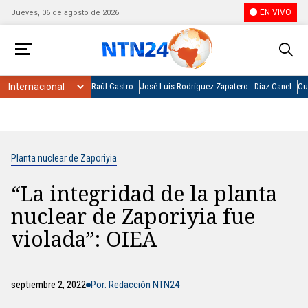
EN VIVO
Jueves, 06 de agosto de 2026
Raúl Castro
José Luis Rodríguez Zapatero
Díaz-Canel
Cu
Planta nuclear de Zaporiyia
“La integridad de la planta
nuclear de Zaporiyia fue
violada”: OIEA
septiembre 2, 2022
Por: Redacción NTN24