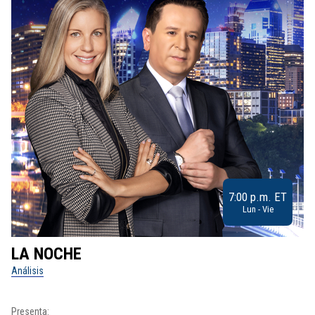
7:00 p.m. ET
Lun - Vie
LA NOCHE
L
Análisis
No
Presenta:
Pr