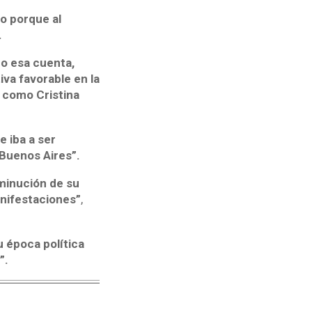
o porque al
.
o esa cuenta,
iva favorable en la
a como Cristina
 iba a ser
 Buenos Aires”.
minución de su
manifestaciones”
,
u época política
”.