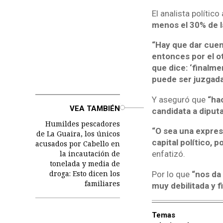
El analista polític
menos el 30% de la
“Hay que dar cuen
entonces por el ot
que dice: ‘finalm
puede ser juzgada
Y aseguró que
“ha
o
VEA TAMBIÉN
candidata a diputa
Humildes pescadores
“O sea una expres
de La Guaira, los únicos
capital político, 
acusados por Cabello en
la incautación de
enfatizó.
tonelada y media de
droga: Esto dicen los
Por lo que
“nos da 
familiares
muy debilitada y f
Temas