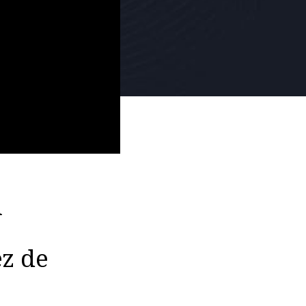
n
z de