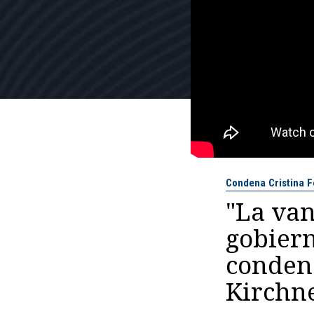
Condena Cristina 
"La van
gobiern
condena
Kirchn