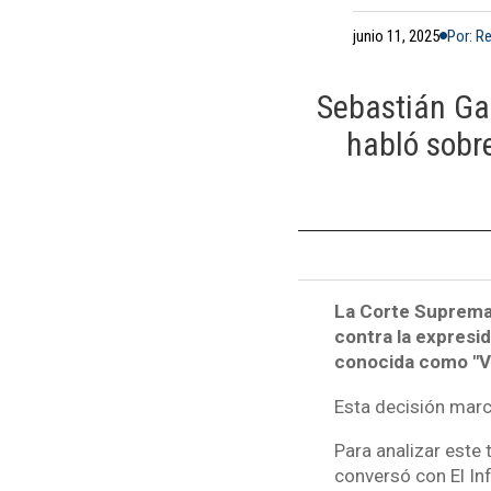
junio 11, 2025
Por: R
Sebastián Gar
habló sobr
La Corte Suprema 
contra la expresi
conocida como "Via
Esta decisión marca
Para analizar este 
conversó con El I