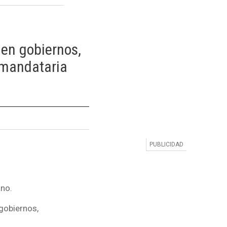
 en gobiernos,
xmandataria
ano.
 gobiernos,