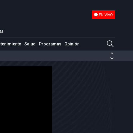
EN VIVO
EN VIVO
Kirchner
AL
etenimiento
Salud
Programas
Opinión
ias de las FARC
ezuela
Nicolás Maduro
Disidencias de las FARC
 en Venezuela
Nicolás Maduro