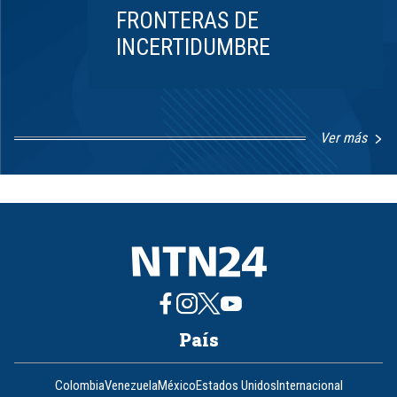
FRONTERAS DE
INCERTIDUMBRE
Ver más
Item
1
of
8
País
Colombia
Venezuela
México
Estados Unidos
Internacional