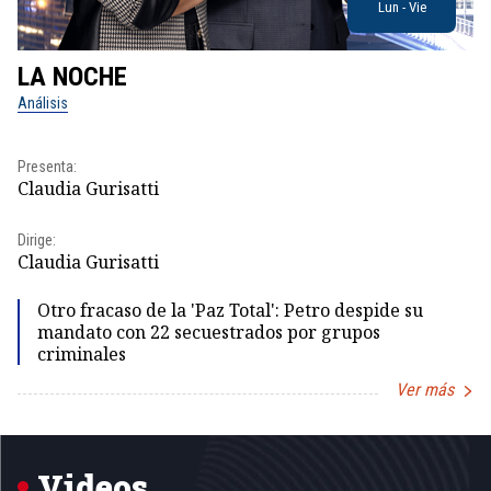
Lun - Vie
LA NOCHE
L
Análisis
No
Pr
Presenta:
Id
Claudia Gurisatti
Dir
Dirige:
Id
Claudia Gurisatti
Otro fracaso de la 'Paz Total': Petro despide su
mandato con 22 secuestrados por grupos
criminales
Ver más
Item
1
of
5
Videos