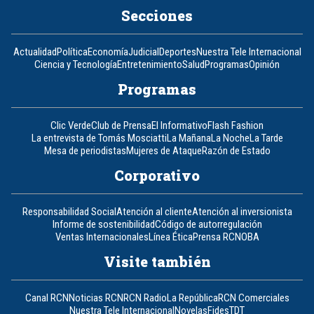
Secciones
Actualidad
Política
Economía
Judicial
Deportes
Nuestra Tele Internacional
Ciencia y Tecnología
Entretenimiento
Salud
Programas
Opinión
Programas
Clic Verde
Club de Prensa
El Informativo
Flash Fashion
La entrevista de Tomás Mosciatti
La Mañana
La Noche
La Tarde
Mesa de periodistas
Mujeres de Ataque
Razón de Estado
Corporativo
Responsabilidad Social
Atención al cliente
Atención al inversionista
Informe de sostenibilidad
Código de autorregulación
Ventas Internacionales
Línea Ética
Prensa RCN
OBA
Visite también
Canal RCN
Noticias RCN
RCN Radio
La República
RCN Comerciales
Nuestra Tele Internacional
Novelas
Fides
TDT