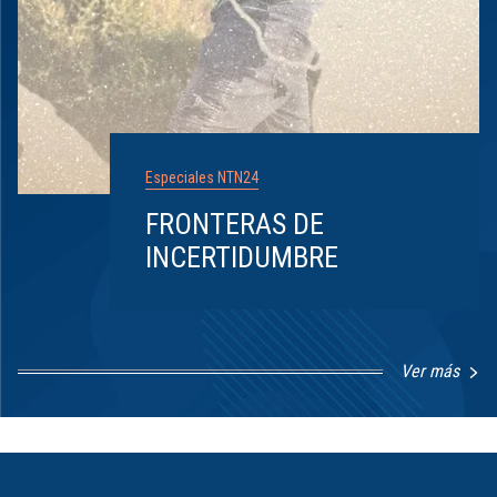
Especiales NTN24
FRONTERAS DE
INCERTIDUMBRE
Ver más
Item
1
of
8