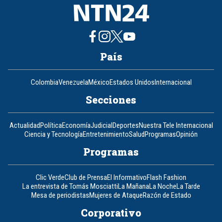
País
Colombia
Venezuela
México
Estados Unidos
Internacional
Secciones
Actualidad
Política
Economía
Judicial
Deportes
Nuestra Tele Internacional
Ciencia y Tecnología
Entretenimiento
Salud
Programas
Opinión
Programas
Clic Verde
Club de Prensa
El Informativo
Flash Fashion
La entrevista de Tomás Mosciatti
La Mañana
La Noche
La Tarde
Mesa de periodistas
Mujeres de Ataque
Razón de Estado
Corporativo