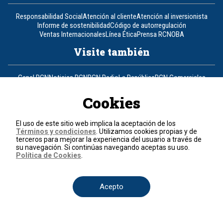
Responsabilidad Social
Atención al cliente
Atención al inversionista
Informe de sostenibilidad
Código de autorregulación
Ventas Internacionales
Línea Ética
Prensa RCN
OBA
Visite también
Canal RCN
Noticias RCN
RCN Radio
La República
RCN Comerciales
Nuestra Tele Internacional
Novelas
Fides
TDT
Un producto de RCN Televisión
RCN Total
Cookies
Contáctenos
El uso de este sitio web implica la aceptación de los
Términos y condiciones
. Utilizamos cookies propias y de
Teléfono
+57 (601) 426 92 92
terceros para mejorar la experiencia del usuario a través de
su navegación. Si continúas navegando aceptas su uso.
Política de Cookies
.
Política de datos personales
Política de cookies
Términos y condiciones
Acepto
© 2026, RCN Medios.
Todos los derechos reservados.
Organización Ardila Lülle - www.oal.com.co