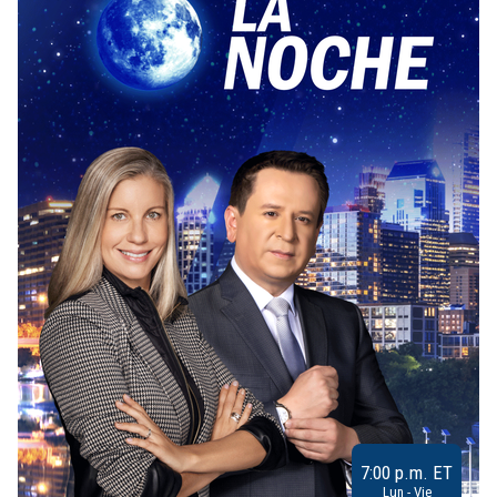
7:00 p.m. ET
Lun - Vie