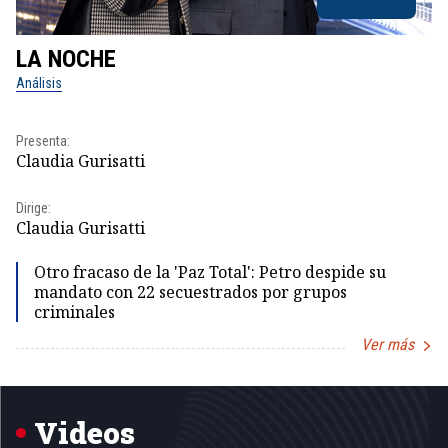
LA NOCHE
L
Análisis
No
Pr
Presenta:
Id
Claudia Gurisatti
Dir
Dirige:
Id
Claudia Gurisatti
Otro fracaso de la 'Paz Total': Petro despide su
mandato con 22 secuestrados por grupos
criminales
Ver más
Item
1
of
5
Videos