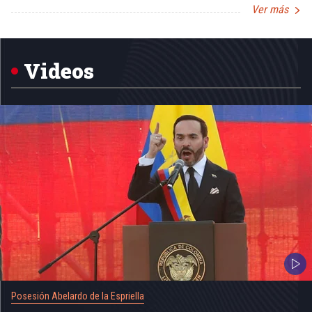
Ver más
Item
1
of
5
Videos
Posesión Abelardo de la Espriella