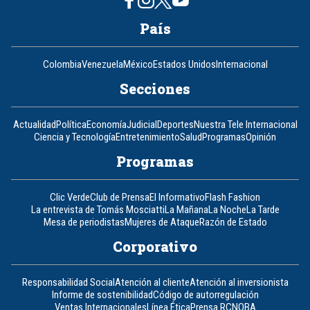
País
Colombia
Venezuela
México
Estados Unidos
Internacional
Secciones
Actualidad
Política
Economía
Judicial
Deportes
Nuestra Tele Internacional
Ciencia y Tecnología
Entretenimiento
Salud
Programas
Opinión
Programas
Clic Verde
Club de Prensa
El Informativo
Flash Fashion
La entrevista de Tomás Mosciatti
La Mañana
La Noche
La Tarde
Mesa de periodistas
Mujeres de Ataque
Razón de Estado
Corporativo
Responsabilidad Social
Atención al cliente
Atención al inversionista
Informe de sostenibilidad
Código de autorregulación
Ventas Internacionales
Línea Ética
Prensa RCN
OBA