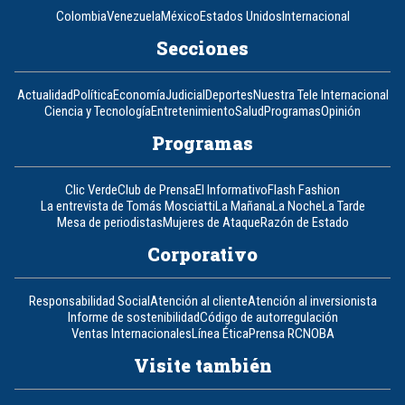
Colombia
Venezuela
México
Estados Unidos
Internacional
Secciones
Actualidad
Política
Economía
Judicial
Deportes
Nuestra Tele Internacional
Ciencia y Tecnología
Entretenimiento
Salud
Programas
Opinión
Programas
Clic Verde
Club de Prensa
El Informativo
Flash Fashion
La entrevista de Tomás Mosciatti
La Mañana
La Noche
La Tarde
Mesa de periodistas
Mujeres de Ataque
Razón de Estado
Corporativo
Responsabilidad Social
Atención al cliente
Atención al inversionista
Informe de sostenibilidad
Código de autorregulación
Ventas Internacionales
Línea Ética
Prensa RCN
OBA
Visite también