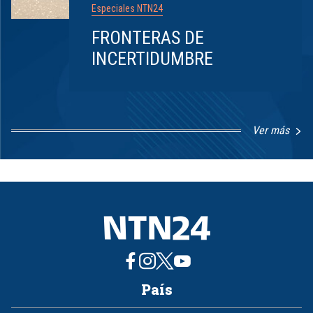
Especiales NTN24
FRONTERAS DE
INCERTIDUMBRE
Ver más
Item
1
of
8
País