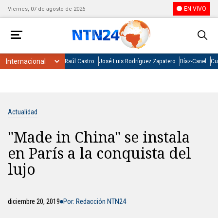
EN VIVO
Viernes, 07 de agosto de 2026
Raúl Castro
José Luis Rodríguez Zapatero
Díaz-Canel
Cu
Actualidad
"Made in China" se instala
en París a la conquista del
lujo
diciembre 20, 2019
Por: Redacción NTN24