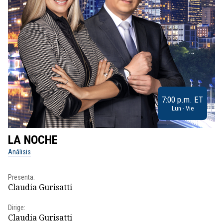
7:00 p.m. ET
Lun - Vie
LA NOCHE
L
Análisis
No
Presenta:
Pr
Claudia Gurisatti
Id
Dirige:
Dir
Claudia Gurisatti