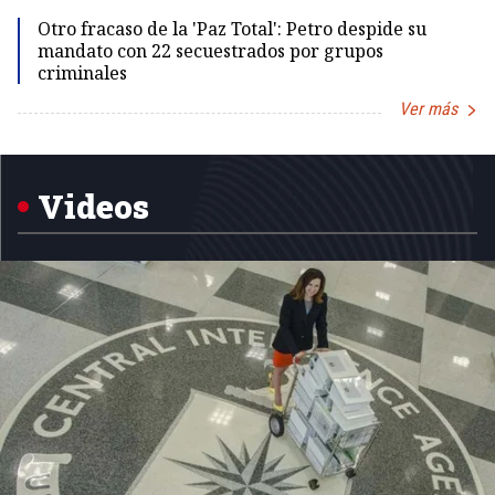
Id
Otro fracaso de la 'Paz Total': Petro despide su
mandato con 22 secuestrados por grupos
criminales
Ver más
Item
1
of
5
Videos