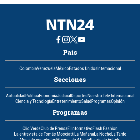
8
País
Colombia
Venezuela
México
Estados Unidos
Internacional
Secciones
Actualidad
Política
Economía
Judicial
Deportes
Nuestra Tele Internacional
Ciencia y Tecnología
Entretenimiento
Salud
Programas
Opinión
Programas
Clic Verde
Club de Prensa
El Informativo
Flash Fashion
La entrevista de Tomás Mosciatti
La Mañana
La Noche
La Tarde
Mesa de periodistas
Mujeres de Ataque
Razón de Estado