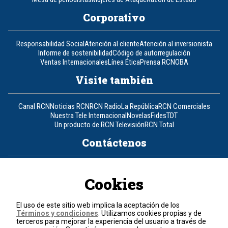
Corporativo
Responsabilidad Social
Atención al cliente
Atención al inversionista
Informe de sostenibilidad
Código de autorregulación
Ventas Internacionales
Línea Ética
Prensa RCN
OBA
Visite también
Canal RCN
Noticias RCN
RCN Radio
La República
RCN Comerciales
Nuestra Tele Internacional
Novelas
Fides
TDT
Un producto de RCN Televisión
RCN Total
Contáctenos
Teléfono
+57 (601) 426 92 92
Cookies
Política de datos personales
Política de cookies
El uso de este sitio web implica la aceptación de los
Términos y condiciones
Términos y condiciones
. Utilizamos cookies propias y de
terceros para mejorar la experiencia del usuario a través de