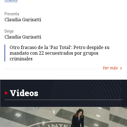
Presenta:
Pr
Claudia Gurisatti
Id
Dirige:
Dir
Claudia Gurisatti
Id
Otro fracaso de la 'Paz Total': Petro despide su
mandato con 22 secuestrados por grupos
criminales
Ver más
Item
1
of
5
Videos