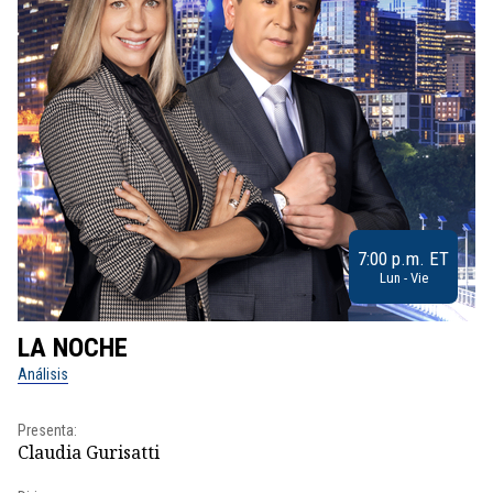
7:00 p.m. ET
Lun - Vie
LA NOCHE
L
Análisis
No
Presenta:
Pr
Claudia Gurisatti
Id