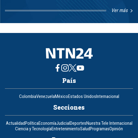
Ver más
Item
1
of
8
País
Colombia
Venezuela
México
Estados Unidos
Internacional
Secciones
Actualidad
Política
Economía
Judicial
Deportes
Nuestra Tele Internacional
Ciencia y Tecnología
Entretenimiento
Salud
Programas
Opinión