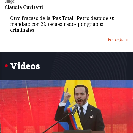
Dirige:
Dir
Claudia Gurisatti
Id
Otro fracaso de la 'Paz Total': Petro despide su
mandato con 22 secuestrados por grupos
criminales
Ver más
Item
1
of
5
Videos