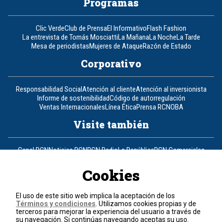
Programas
Clic Verde
Club de Prensa
El Informativo
Flash Fashion
La entrevista de Tomás Mosciatti
La Mañana
La Noche
La Tarde
Mesa de periodistas
Mujeres de Ataque
Razón de Estado
Corporativo
Responsabilidad Social
Atención al cliente
Atención al inversionista
Informe de sostenibilidad
Código de autorregulación
Ventas Internacionales
Línea Ética
Prensa RCN
OBA
Visite también
Canal RCN
Noticias RCN
RCN Radio
La República
RCN Comerciales
Nuestra Tele Internacional
Novelas
Fides
TDT
Un producto de RCN Televisión
RCN Total
Cookies
Contáctenos
El uso de este sitio web implica la aceptación de los
Términos y condiciones
. Utilizamos cookies propias y de
Teléfono
+57 (601) 426 92 92
terceros para mejorar la experiencia del usuario a través de
su navegación. Si continúas navegando aceptas su uso.