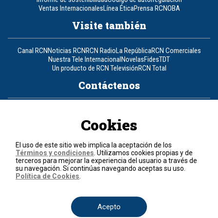
Ventas Internacionales
Línea Ética
Prensa RCN
OBA
Visite también
Canal RCN
Noticias RCN
RCN Radio
La República
RCN Comerciales
Nuestra Tele Internacional
Novelas
Fides
TDT
Un producto de RCN Televisión
RCN Total
Contáctenos
Teléfono
+57 (601) 426 92 92
Cookies
Política de datos personales
Política de cookies
El uso de este sitio web implica la aceptación de los
Términos y condiciones
Términos y condiciones
. Utilizamos cookies propias y de
terceros para mejorar la experiencia del usuario a través de
su navegación. Si continúas navegando aceptas su uso.
© 2026, RCN Medios.
Política de Cookies
.
Todos los derechos reservados.
Organización Ardila Lülle - www.oal.com.co
Acepto