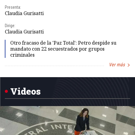
Presenta:
Pr
Claudia Gurisatti
Id
Dirige:
Dir
Claudia Gurisatti
Id
Otro fracaso de la 'Paz Total': Petro despide su
mandato con 22 secuestrados por grupos
criminales
Ver más
Item
1
of
5
Videos