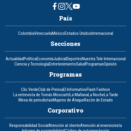
País
Colombia
Venezuela
México
Estados Unidos
Internacional
Secciones
Actualidad
Política
Economía
Judicial
Deportes
Nuestra Tele Internacional
Ciencia y Tecnología
Entretenimiento
Salud
Programas
Opinión
Programas
Clic Verde
Club de Prensa
El Informativo
Flash Fashion
La entrevista de Tomás Mosciatti
La Mañana
La Noche
La Tarde
Mesa de periodistas
Mujeres de Ataque
Razón de Estado
Corporativo
Responsabilidad Social
Atención al cliente
Atención al inversionista
Informe de sostenibilidad
Código de autorregulación