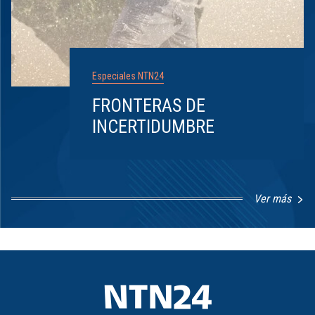
Especiales NTN24
FRONTERAS DE
INCERTIDUMBRE
Ver más
Item
1
of
8