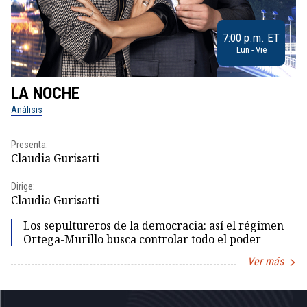
7:00 p.m. ET
Lun - Vie
LA NOCHE
L
Análisis
No
Presenta:
Pr
Claudia Gurisatti
Id
Dirige:
Dir
Claudia Gurisatti
Id
Los sepultureros de la democracia: así el régimen
Ortega-Murillo busca controlar todo el poder
Ver más
Item
1
of