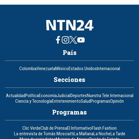
8
País
Colombia
Venezuela
México
Estados Unidos
Internacional
Secciones
Actualidad
Política
Economía
Judicial
Deportes
Nuestra Tele Internacional
Ciencia y Tecnología
Entretenimiento
Salud
Programas
Opinión
Programas
Clic Verde
Club de Prensa
El Informativo
Flash Fashion
La entrevista de Tomás Mosciatti
La Mañana
La Noche
La Tarde