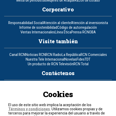
Mesa de periodistas
Mujeres de Ataque
Razón de Estado
Corporativo
Responsabilidad Social
Atención al cliente
Atención al inversionista
Informe de sostenibilidad
Código de autorregulación
Ventas Internacionales
Línea Ética
Prensa RCN
OBA
Visite también
Canal RCN
Noticias RCN
RCN Radio
La República
RCN Comerciales
Nuestra Tele Internacional
Novelas
Fides
TDT
Un producto de RCN Televisión
RCN Total
Contáctenos
Teléfono
+57 (601) 426 92 92
Cookies
Política de datos personales
Política de cookies
El uso de este sitio web implica la aceptación de los
Términos y condiciones
Términos y condiciones
. Utilizamos cookies propias y de
terceros para mejorar la experiencia del usuario a través de