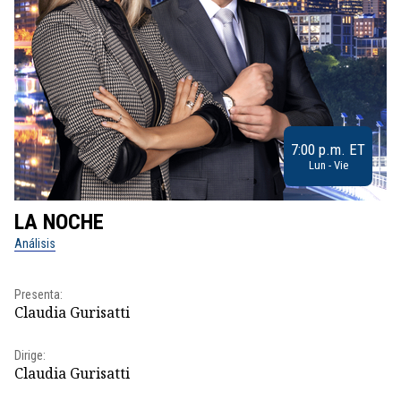
7:00 p.m. ET
Lun - Vie
LA NOCHE
L
Análisis
No
Pr
Presenta:
Id
Claudia Gurisatti
Dir
Dirige:
Id
Claudia Gurisatti