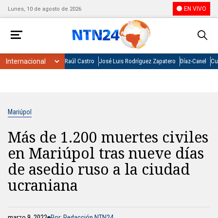
EN VIVO
Lunes, 10 de agosto de 2026
Raúl Castro
José Luis Rodríguez Zapatero
Díaz-Canel
Cu
Mariúpol
Más de 1.200 muertes civiles
en Mariúpol tras nueve días
de asedio ruso a la ciudad
ucraniana
marzo 9, 2022
Por: Redacción NTN24