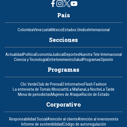
País
Colombia
Venezuela
México
Estados Unidos
Internacional
Secciones
Actualidad
Política
Economía
Judicial
Deportes
Nuestra Tele Internacional
Ciencia y Tecnología
Entretenimiento
Salud
Programas
Opinión
Programas
Clic Verde
Club de Prensa
El Informativo
Flash Fashion
La entrevista de Tomás Mosciatti
La Mañana
La Noche
La Tarde
Mesa de periodistas
Mujeres de Ataque
Razón de Estado
Corporativo
Responsabilidad Social
Atención al cliente
Atención al inversionista
Informe de sostenibilidad
Código de autorregulación