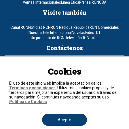
Ventas Internacionales
Línea Ética
Prensa RCN
OBA
Visite también
Canal RCN
Noticias RCN
RCN Radio
La República
RCN Comerciales
Nuestra Tele Internacional
Novelas
Fides
TDT
Un producto de RCN Televisión
RCN Total
Contáctenos
Teléfono
+57 (601) 426 92 92
Cookies
Política de datos personales
Política de cookies
El uso de este sitio web implica la aceptación de los
Términos y condiciones
Términos y condiciones
. Utilizamos cookies propias y de
terceros para mejorar la experiencia del usuario a través de
su navegación. Si continúas navegando aceptas su uso.
© 2026, RCN Medios.
Política de Cookies
.
Todos los derechos reservados.
Organización Ardila Lülle - www.oal.com.co
Acepto