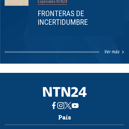
Especiales NTN24
FRONTERAS DE
INCERTIDUMBRE
Ver más
Item
1
of
8
País