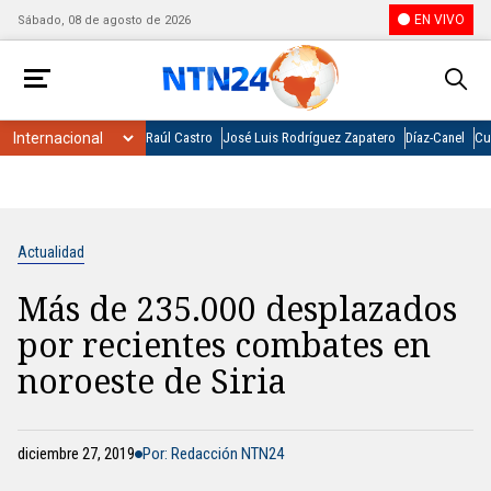
EN VIVO
Sábado, 08 de agosto de 2026
Raúl Castro
José Luis Rodríguez Zapatero
Díaz-Canel
Cu
Actualidad
Más de 235.000 desplazados
por recientes combates en
noroeste de Siria
diciembre 27, 2019
Por: Redacción NTN24