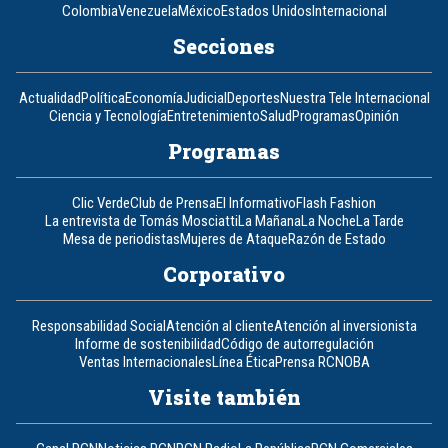
Colombia
Venezuela
México
Estados Unidos
Internacional
Secciones
Actualidad
Política
Economía
Judicial
Deportes
Nuestra Tele Internacional
Ciencia y Tecnología
Entretenimiento
Salud
Programas
Opinión
Programas
Clic Verde
Club de Prensa
El Informativo
Flash Fashion
La entrevista de Tomás Mosciatti
La Mañana
La Noche
La Tarde
Mesa de periodistas
Mujeres de Ataque
Razón de Estado
Corporativo
Responsabilidad Social
Atención al cliente
Atención al inversionista
Informe de sostenibilidad
Código de autorregulación
Ventas Internacionales
Línea Ética
Prensa RCN
OBA
Visite también