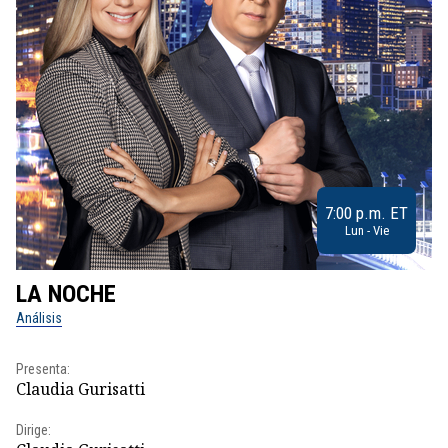
7:00 p.m. ET
Lun - Vie
LA NOCHE
L
Análisis
No
Presenta:
Pr
Claudia Gurisatti
Id
Dirige:
Dir