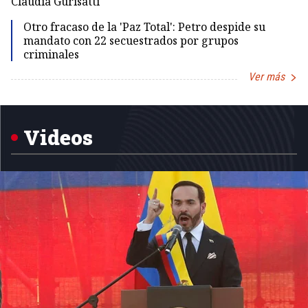
Claudia Gurisatti
Id
Otro fracaso de la 'Paz Total': Petro despide su
mandato con 22 secuestrados por grupos
criminales
Ver más
Item
1
of
5
Videos