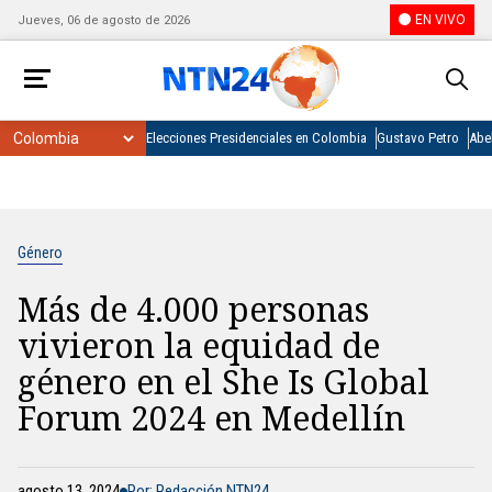
EN VIVO
Jueves, 06 de agosto de 2026
Elecciones Presidenciales en Colombia
Gustavo Petro
Abel
Género
Más de 4.000 personas
vivieron la equidad de
género en el She Is Global
Forum 2024 en Medellín
agosto 13, 2024
Por: Redacción NTN24