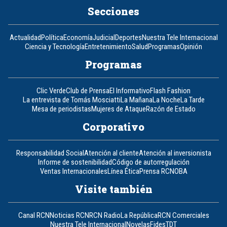
Secciones
Actualidad
Política
Economía
Judicial
Deportes
Nuestra Tele Internacional
Ciencia y Tecnología
Entretenimiento
Salud
Programas
Opinión
Programas
Clic Verde
Club de Prensa
El Informativo
Flash Fashion
La entrevista de Tomás Mosciatti
La Mañana
La Noche
La Tarde
Mesa de periodistas
Mujeres de Ataque
Razón de Estado
Corporativo
Responsabilidad Social
Atención al cliente
Atención al inversionista
Informe de sostenibilidad
Código de autorregulación
Ventas Internacionales
Línea Ética
Prensa RCN
OBA
Visite también
Canal RCN
Noticias RCN
RCN Radio
La República
RCN Comerciales
Nuestra Tele Internacional
Novelas
Fides
TDT