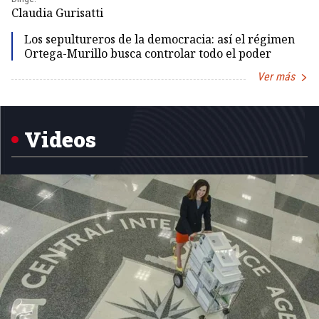
Claudia Gurisatti
Id
Los sepultureros de la democracia: así el régimen
Ortega-Murillo busca controlar todo el poder
Ver más
Item
1
of
5
Videos