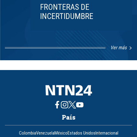
FRONTERAS DE
INCERTIDUMBRE
Ver más
Item
1
of
8
País
Colombia
Venezuela
México
Estados Unidos
Internacional