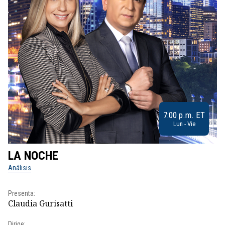
7:00 p.m. ET
Lun - Vie
LA NOCHE
L
Análisis
No
Presenta:
Pr
Claudia Gurisatti
Id
Dirige:
Dir