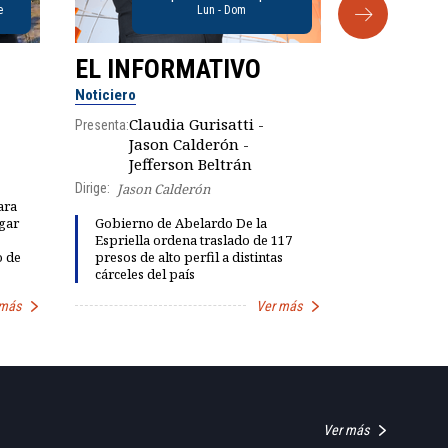
e
Lun - Dom
EL INFORMATIVO
CLUB D
Noticiero
Análisis
Claudia Gurisatti -
Presenta:
Jason Calderón -
Robe
Presenta:
Jefferson Beltrán
Dirige:
Jason Calderón
ara
gar
Gobierno de Abelardo De la
Dinorah Fig
Espriella ordena traslado de 117
instalación
o de
presos de alto perfil a distintas
diálogo par
cárceles del país
democracia
 más
Ver más
Ver más