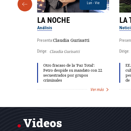
Sab
Lun - Vie
LA NOCHE
LA 
Análisis
Notic
lgo
Claudia Gurisatti
Presenta:
Presen
Dirige:
Claudia Gurisatti
Dirige:
ño acelera
Otro fracaso de la 'Paz Total':
EE.
 llevar al
Petro despide su mandato con 22
cub
rds de calor,
secuestrados por grupos
per
criminales
de 
Ver más
Ver más
Item
1
of
7
Videos