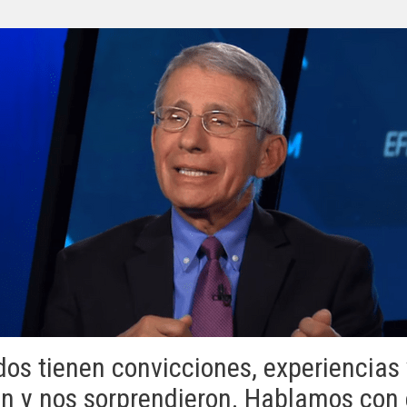
ados tienen convicciones, experiencias
on y nos sorprendieron. Hablamos con 