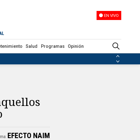
EN VIVO
EN VIVO
AL
etenimiento
Salud
Programas
Opinión
ias de las FARC
ezuela
Nicolás Maduro
Disidencias de las FARC
 en Venezuela
Nicolás Maduro
aquellos
o
EFECTO NAIM
ama: