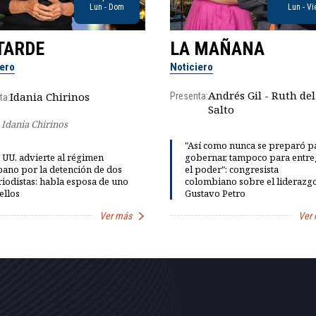
Lun - Dom
Lun - Vi
TARDE
LA MAÑANA
iero
Noticiero
Andrés Gil - Ruth del
Idania Chirinos
Presenta:
ta:
Salto
Idania Chirinos
"Así como nunca se preparó p
 UU. advierte al régimen
gobernar, tampoco para entre
ano por la detención de dos
el poder": congresista
iodistas: habla esposa de uno
colombiano sobre el liderazg
ellos
Gustavo Petro
Ver más
Ver