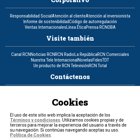
Responsabilidad Social
Atención al cliente
Atención al inversionista
Informe de sostenibilidad
Código de autorregulación
Ventas Internacionales
Línea Ética
Prensa RCN
OBA
Visite también
Canal RCN
Noticias RCN
RCN Radio
La República
RCN Comerciales
Nuestra Tele Internacional
Novelas
Fides
TDT
Un producto de RCN Televisión
RCN Total
Contáctenos
Teléfono
+57 (601) 426 92 92
Cookies
Política de datos personales
Política de cookies
El uso de este sitio web implica la aceptación de los
Términos y condiciones
Términos y condiciones
. Utilizamos cookies propias y de
terceros para mejorar la experiencia del usuario a través de
su navegación. Si continúas navegando aceptas su uso.
© 2026, RCN Medios.
Política de Cookies
.
Todos los derechos reservados.