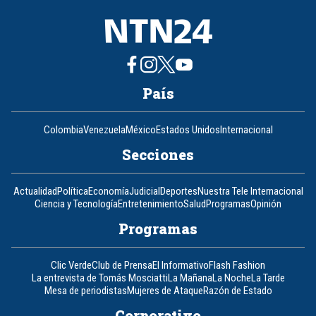
País
Colombia
Venezuela
México
Estados Unidos
Internacional
Secciones
Actualidad
Política
Economía
Judicial
Deportes
Nuestra Tele Internacional
Ciencia y Tecnología
Entretenimiento
Salud
Programas
Opinión
Programas
Clic Verde
Club de Prensa
El Informativo
Flash Fashion
La entrevista de Tomás Mosciatti
La Mañana
La Noche
La Tarde
Mesa de periodistas
Mujeres de Ataque
Razón de Estado
Corporativo