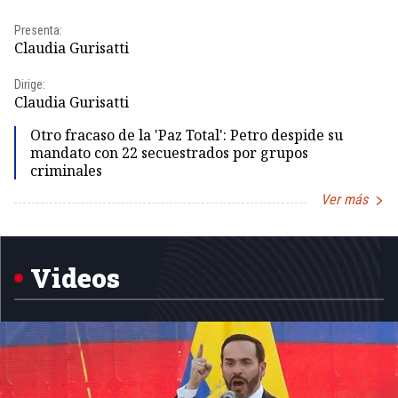
Presenta:
Pr
Claudia Gurisatti
Id
Dirige:
Dir
Claudia Gurisatti
Id
Otro fracaso de la 'Paz Total': Petro despide su
mandato con 22 secuestrados por grupos
criminales
Ver más
Item
1
of
5
Videos