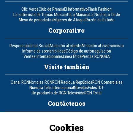
Clic Verde
Club de Prensa
El Informativo
Flash Fashion
La entrevista de Tomás Mosciatti
La Mañana
La Noche
La Tarde
Mesa de periodistas
Mujeres de Ataque
Razón de Estado
Corporativo
Responsabilidad Social
Atención al cliente
Atención al inversionista
Informe de sostenibilidad
Código de autorregulación
Ventas Internacionales
Línea Ética
Prensa RCN
OBA
Visite también
Canal RCN
Noticias RCN
RCN Radio
La República
RCN Comerciales
Nuestra Tele Internacional
Novelas
Fides
TDT
Un producto de RCN Televisión
RCN Total
Contáctenos
Teléfono
+57 (601) 426 92 92
Cookies