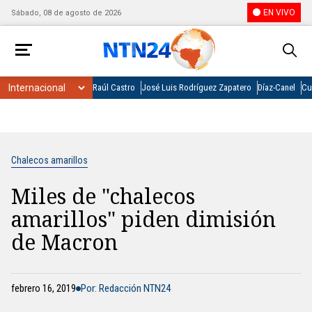
EN VIVO
Sábado, 08 de agosto de 2026
Raúl Castro
José Luis Rodríguez Zapatero
Díaz-Canel
Cu
Chalecos amarillos
Miles de "chalecos
amarillos" piden dimisión
de Macron
febrero 16, 2019
Por: Redacción NTN24