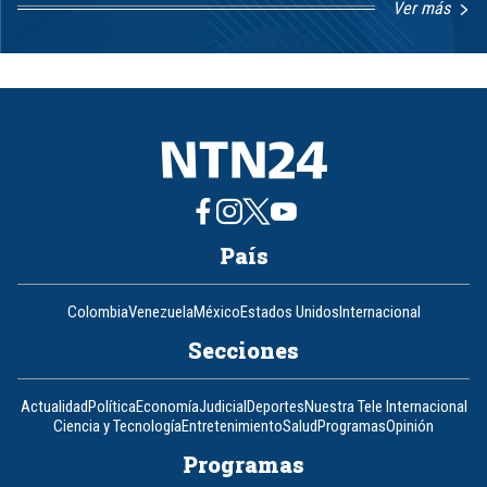
Ver más
Item
1
of
8
País
Colombia
Venezuela
México
Estados Unidos
Internacional
Secciones
Actualidad
Política
Economía
Judicial
Deportes
Nuestra Tele Internacional
Ciencia y Tecnología
Entretenimiento
Salud
Programas
Opinión
Programas