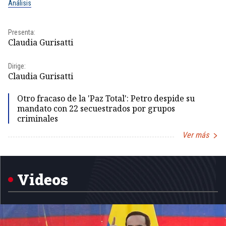
Análisis
No
Presenta:
Pr
Claudia Gurisatti
Id
Dirige:
Dir
Claudia Gurisatti
Id
Otro fracaso de la 'Paz Total': Petro despide su
mandato con 22 secuestrados por grupos
criminales
Ver más
Item
1
of
5
Videos