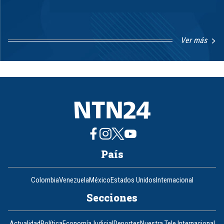
Ver más
Item
1
of
8
País
Colombia
Venezuela
México
Estados Unidos
Internacional
Secciones
Actualidad
Política
Economía
Judicial
Deportes
Nuestra Tele Internacional