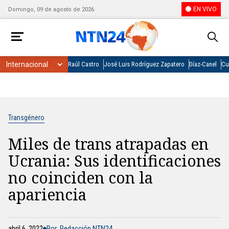
EN VIVO
Domingo, 09 de agosto de 2026
Raúl Castro
José Luis Rodríguez Zapatero
Díaz-Canel
Cu
Transgénero
Miles de trans atrapadas en
Ucrania: Sus identificaciones
no coinciden con la
apariencia
abril 6, 2022
Por: Redacción NTN24