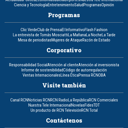
Ciencia y Tecnología
Entretenimiento
Salud
Programas
Opinión
Programas
Clic Verde
Club de Prensa
El Informativo
Flash Fashion
La entrevista de Tomás Mosciatti
La Mañana
La Noche
La Tarde
Mesa de periodistas
Mujeres de Ataque
Razón de Estado
Corporativo
Responsabilidad Social
Atención al cliente
Atención al inversionista
Informe de sostenibilidad
Código de autorregulación
Ventas Internacionales
Línea Ética
Prensa RCN
OBA
Visite también
Canal RCN
Noticias RCN
RCN Radio
La República
RCN Comerciales
Nuestra Tele Internacional
Novelas
Fides
TDT
Un producto de RCN Televisión
RCN Total
Contáctenos