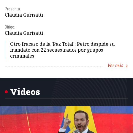
Presenta:
Pr
Claudia Gurisatti
Id
Dirige:
Dir
Claudia Gurisatti
Id
Otro fracaso de la 'Paz Total': Petro despide su
mandato con 22 secuestrados por grupos
criminales
Ver más
Item
1
of
5
Videos