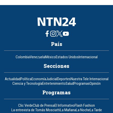
of
8
País
Colombia
Venezuela
México
Estados Unidos
Internacional
Secciones
Actualidad
Política
Economía
Judicial
Deportes
Nuestra Tele Internacional
Ciencia y Tecnología
Entretenimiento
Salud
Programas
Opinión
Programas
Clic Verde
Club de Prensa
El Informativo
Flash Fashion
La entrevista de Tomás Mosciatti
La Mañana
La Noche
La Tarde