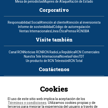
Mesa de periodistas
Mujeres de Ataque
Razón de Estado
Corporativo
Responsabilidad Social
Atención al cliente
Atención al inversionista
Informe de sostenibilidad
Código de autorregulación
Ventas Internacionales
Línea Ética
Prensa RCN
OBA
Visite también
Canal RCN
Noticias RCN
RCN Radio
La República
RCN Comerciales
Nuestra Tele Internacional
Novelas
Fides
TDT
Un producto de RCN Televisión
RCN Total
Contáctenos
Teléfono
+57 (601) 426 92 92
Cookies
Política de datos personales
Política de cookies
El uso de este sitio web implica la aceptación de los
Términos y condiciones
Términos y condiciones
. Utilizamos cookies propias y de
terceros para mejorar la experiencia del usuario a través de