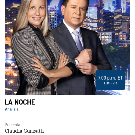
7:00 p.m. ET
Lun - Vie
LA NOCHE
L
Análisis
No
Presenta:
Pr
Claudia Gurisatti
Id