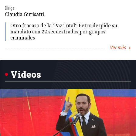
Dirige:
Dir
Claudia Gurisatti
Id
Otro fracaso de la 'Paz Total': Petro despide su
mandato con 22 secuestrados por grupos
criminales
Ver más
Item
1
of
5
Videos