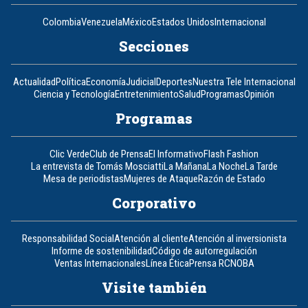
Colombia
Venezuela
México
Estados Unidos
Internacional
Secciones
Actualidad
Política
Economía
Judicial
Deportes
Nuestra Tele Internacional
Ciencia y Tecnología
Entretenimiento
Salud
Programas
Opinión
Programas
Clic Verde
Club de Prensa
El Informativo
Flash Fashion
La entrevista de Tomás Mosciatti
La Mañana
La Noche
La Tarde
Mesa de periodistas
Mujeres de Ataque
Razón de Estado
Corporativo
Responsabilidad Social
Atención al cliente
Atención al inversionista
Informe de sostenibilidad
Código de autorregulación
Ventas Internacionales
Línea Ética
Prensa RCN
OBA
Visite también