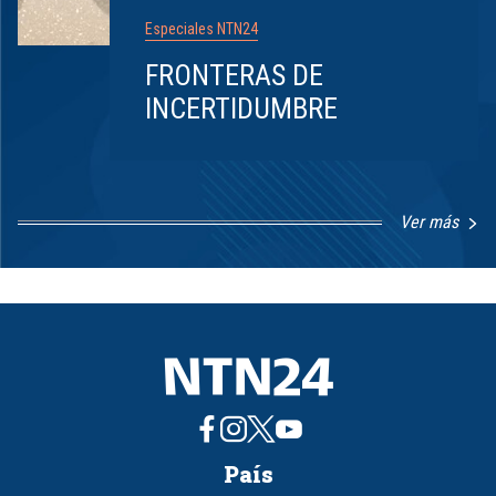
Especiales NTN24
FRONTERAS DE
INCERTIDUMBRE
Ver más
Item
1
of
8
País