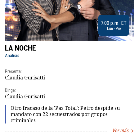
7:00 p.m. ET
Lun - Vie
LA NOCHE
L
Análisis
No
Presenta:
Pr
Claudia Gurisatti
Id
Dirige:
Dir
Claudia Gurisatti
Id
Otro fracaso de la 'Paz Total': Petro despide su
mandato con 22 secuestrados por grupos
criminales
Ver más
Item