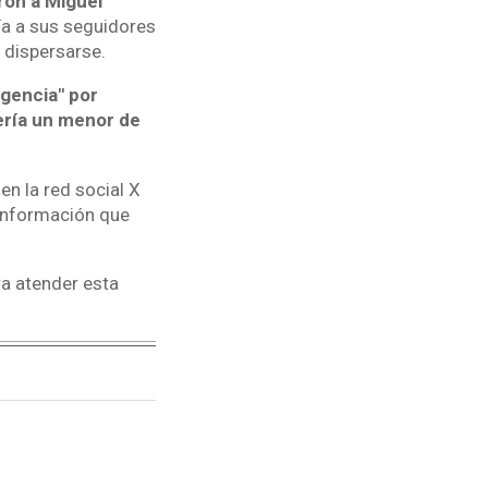
ron a Miguel
ía a sus seguidores
 dispersarse.
rgencia" por
ería un menor de
n la red social X
información que
ara atender esta