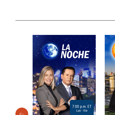
9:30 a.m. ET
7:00 p.m. ET
Sab
Lun - Vie