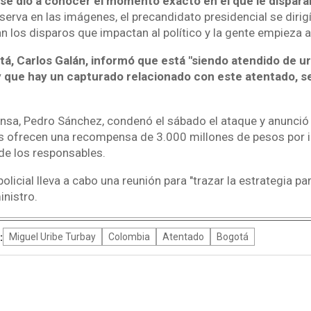
 se dio a conocer el momento exacto en el que le dispara
rva en las imágenes, el precandidato presidencial se dirig
 los disparos que impactan al político y la gente empieza a
tá, Carlos Galán, informó que está "siendo atendido de u
 que hay un capturado relacionado con este atentado, s
ensa, Pedro Sánchez, condenó el sábado el ataque y anunció e
es ofrecen una recompensa de 3.000 millones de pesos por 
 de los responsables.
policial lleva a cabo una reunión para "trazar la estrategia p
inistro.
:
Miguel Uribe Turbay
Colombia
Atentado
Bogotá