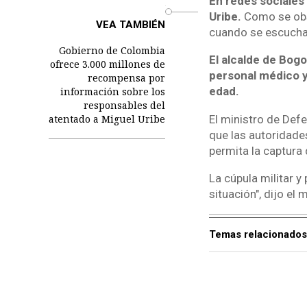
En redes sociales
o
Uribe.
Como se obse
VEA TAMBIÉN
cuando se escuchan
Gobierno de Colombia
El alcalde de Bogo
ofrece 3.000 millones de
personal médico y
recompensa por
edad.
información sobre los
responsables del
El ministro de Def
atentado a Miguel Uribe
que las autoridad
permita la captura
La cúpula militar y 
situación", dijo el m
Temas relacionados