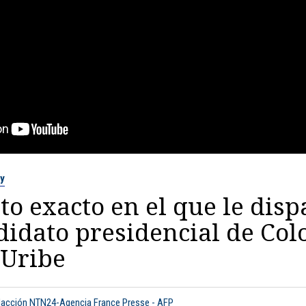
y
 exacto en el que le disp
didato presidencial de Co
 Uribe
dacción NTN24-Agencia France Presse - AFP