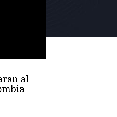
aran al
lombia