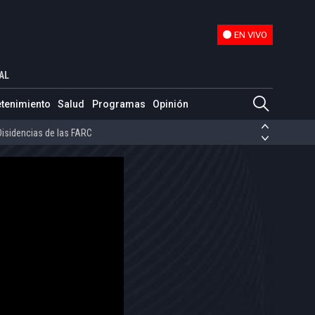
EN VIVO
EN VIVO
AL
ias de las FARC
etenimiento
Salud
Programas
Opinión
ezuela
Nicolás Maduro
Disidencias de las FARC
 en Venezuela
Nicolás Maduro