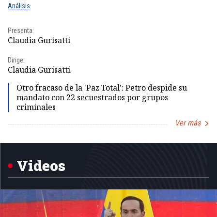
Análisis
No
Presenta:
Pr
Claudia Gurisatti
Id
Dirige:
Dir
Claudia Gurisatti
Id
Otro fracaso de la 'Paz Total': Petro despide su
mandato con 22 secuestrados por grupos
criminales
Ver más
Item
1
of
5
Videos