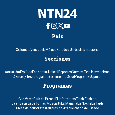
País
Colombia
Venezuela
México
Estados Unidos
Internacional
Secciones
Actualidad
Política
Economía
Judicial
Deportes
Nuestra Tele Internacional
Ciencia y Tecnología
Entretenimiento
Salud
Programas
Opinión
Programas
Clic Verde
Club de Prensa
El Informativo
Flash Fashion
La entrevista de Tomás Mosciatti
La Mañana
La Noche
La Tarde
Mesa de periodistas
Mujeres de Ataque
Razón de Estado