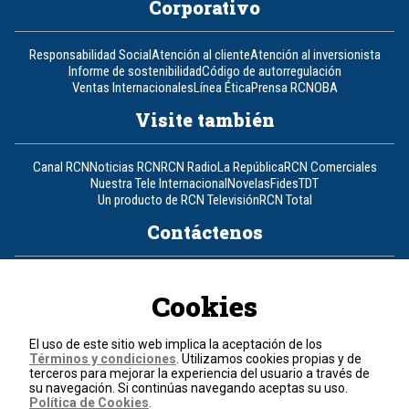
Corporativo
Responsabilidad Social
Atención al cliente
Atención al inversionista
Informe de sostenibilidad
Código de autorregulación
Ventas Internacionales
Línea Ética
Prensa RCN
OBA
Visite también
Canal RCN
Noticias RCN
RCN Radio
La República
RCN Comerciales
Nuestra Tele Internacional
Novelas
Fides
TDT
Un producto de RCN Televisión
RCN Total
Contáctenos
Teléfono
+57 (601) 426 92 92
Cookies
Política de datos personales
Política de cookies
El uso de este sitio web implica la aceptación de los
Términos y condiciones
Términos y condiciones
. Utilizamos cookies propias y de
terceros para mejorar la experiencia del usuario a través de
su navegación. Si continúas navegando aceptas su uso.
© 2026, RCN Medios.
Política de Cookies
.
Todos los derechos reservados.