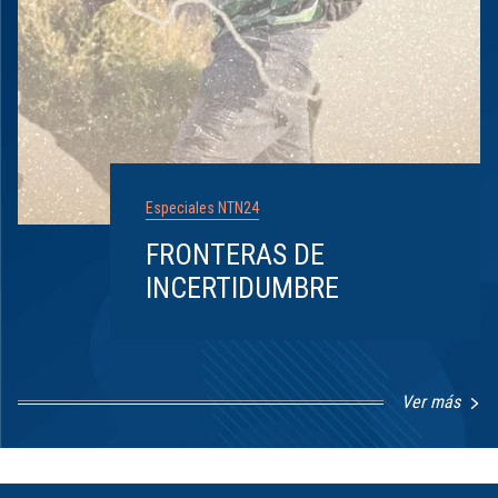
Especiales NTN24
FRONTERAS DE
INCERTIDUMBRE
Ver más
Item
1
of
8