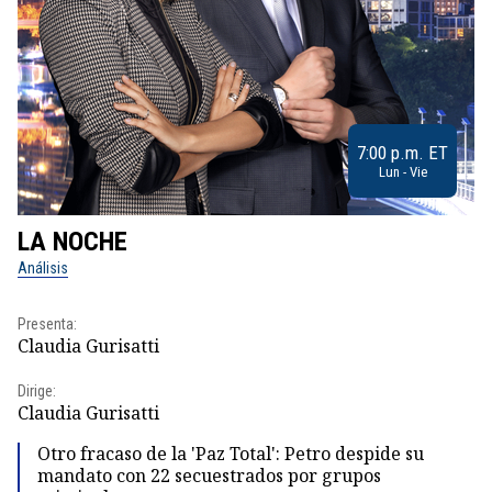
7:00 p.m. ET
Lun - Vie
LA NOCHE
L
Análisis
No
Presenta:
Pr
Claudia Gurisatti
Id
Dirige:
Dir
Claudia Gurisatti
Id
Otro fracaso de la 'Paz Total': Petro despide su
mandato con 22 secuestrados por grupos