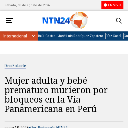
EN VIVO
Sábado, 08 de agosto de 2026
Raúl Castro
José Luis Rodríguez Zapatero
Díaz-Canel
Cu
Dina Boluarte
Mujer adulta y bebé
prematuro murieron por
bloqueos en la Vía
Panamericana en Perú
enero 18, 2023
Por: Redacción NTN24