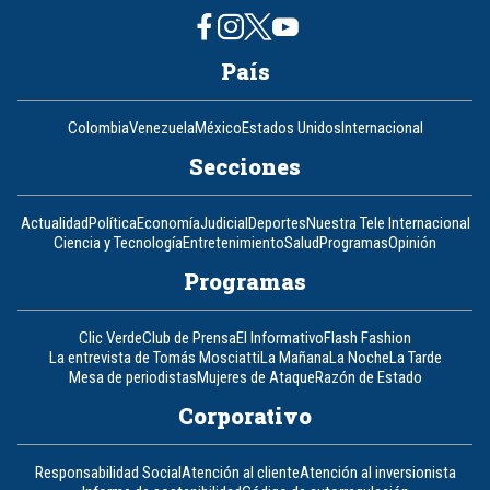
País
Colombia
Venezuela
México
Estados Unidos
Internacional
Secciones
Actualidad
Política
Economía
Judicial
Deportes
Nuestra Tele Internacional
Ciencia y Tecnología
Entretenimiento
Salud
Programas
Opinión
Programas
Clic Verde
Club de Prensa
El Informativo
Flash Fashion
La entrevista de Tomás Mosciatti
La Mañana
La Noche
La Tarde
Mesa de periodistas
Mujeres de Ataque
Razón de Estado
Corporativo
Responsabilidad Social
Atención al cliente
Atención al inversionista