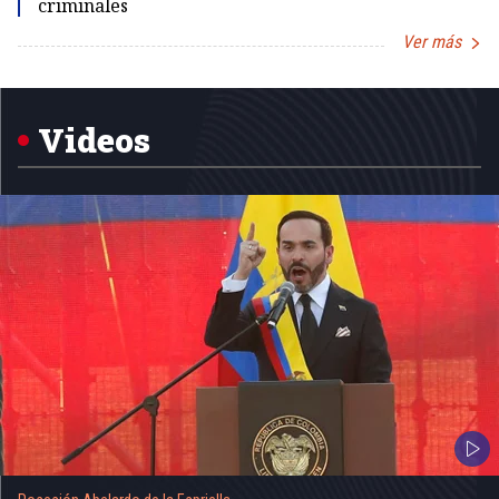
criminales
Ver más
Item
1
of
5
Videos