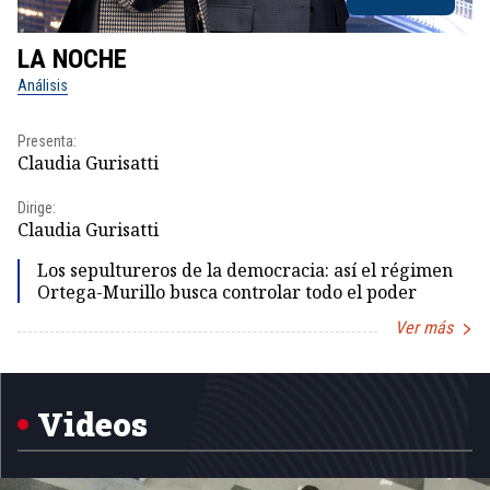
LA NOCHE
L
Análisis
No
Presenta:
Pr
Claudia Gurisatti
Id
Dirige:
Dir
Claudia Gurisatti
Id
Los sepultureros de la democracia: así el régimen
Ortega-Murillo busca controlar todo el poder
Ver más
Item
1
of
5
Videos