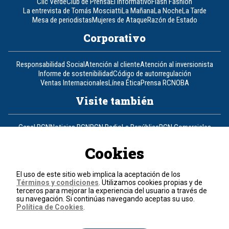
Clic Verde
Club de Prensa
El Informativo
Flash Fashion
La entrevista de Tomás Mosciatti
La Mañana
La Noche
La Tarde
Mesa de periodistas
Mujeres de Ataque
Razón de Estado
Corporativo
Responsabilidad Social
Atención al cliente
Atención al inversionista
Informe de sostenibilidad
Código de autorregulación
Ventas Internacionales
Línea Ética
Prensa RCN
OBA
Visite también
Canal RCN
Noticias RCN
RCN Radio
La República
RCN Comerciales
Nuestra Tele Internacional
Novelas
Fides
TDT
Un producto de RCN Televisión
RCN Total
Cookies
Contáctenos
El uso de este sitio web implica la aceptación de los
Términos y condiciones
. Utilizamos cookies propias y de
Teléfono
+57 (601) 426 92 92
terceros para mejorar la experiencia del usuario a través de
su navegación. Si continúas navegando aceptas su uso.
Política de Cookies
.
Política de datos personales
Política de cookies