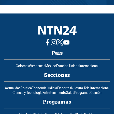
1
of
8
País
Colombia
Venezuela
México
Estados Unidos
Internacional
Secciones
Actualidad
Política
Economía
Judicial
Deportes
Nuestra Tele Internacional
Ciencia y Tecnología
Entretenimiento
Salud
Programas
Opinión
Programas