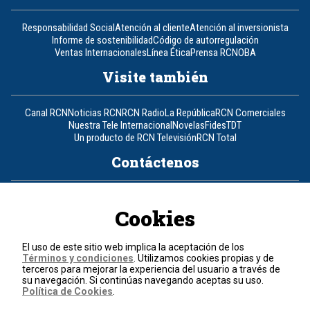
Responsabilidad Social
Atención al cliente
Atención al inversionista
Informe de sostenibilidad
Código de autorregulación
Ventas Internacionales
Línea Ética
Prensa RCN
OBA
Visite también
Canal RCN
Noticias RCN
RCN Radio
La República
RCN Comerciales
Nuestra Tele Internacional
Novelas
Fides
TDT
Un producto de RCN Televisión
RCN Total
Contáctenos
Teléfono
+57 (601) 426 92 92
Cookies
Política de datos personales
Política de cookies
El uso de este sitio web implica la aceptación de los
Términos y condiciones
Términos y condiciones
. Utilizamos cookies propias y de
terceros para mejorar la experiencia del usuario a través de
su navegación. Si continúas navegando aceptas su uso.
© 2026, RCN Medios.
Política de Cookies
.
Todos los derechos reservados.
Organización Ardila Lülle - www.oal.com.co