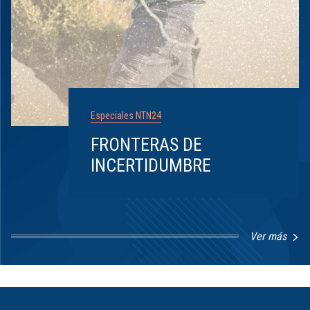
Especiales NTN24
FRONTERAS DE
INCERTIDUMBRE
Ver más
Item
1
of
8