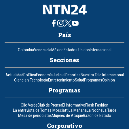
País
Colombia
Venezuela
México
Estados Unidos
Internacional
Secciones
Actualidad
Política
Economía
Judicial
Deportes
Nuestra Tele Internacional
Ciencia y Tecnología
Entretenimiento
Salud
Programas
Opinión
Programas
Clic Verde
Club de Prensa
El Informativo
Flash Fashion
La entrevista de Tomás Mosciatti
La Mañana
La Noche
La Tarde
Mesa de periodistas
Mujeres de Ataque
Razón de Estado
Corporativo