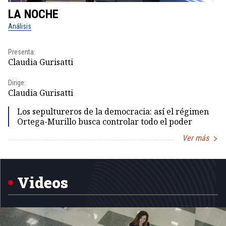
LA NOCHE
L
Análisis
No
Presenta:
Pr
Claudia Gurisatti
Id
Dirige:
Dir
Claudia Gurisatti
Id
Los sepultureros de la democracia: así el régimen
Ortega-Murillo busca controlar todo el poder
Ver más
Item
1
of
5
Videos