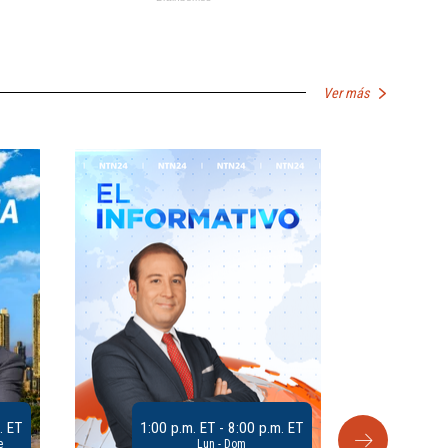
Ver más
. ET
1:00 p.m. ET - 8:00 p.m. ET
e
Lun - Dom