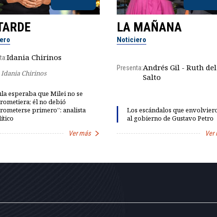
TARDE
LA MAÑANA
iero
Noticiero
Idania Chirinos
ta:
Andrés Gil - Ruth del
Presenta:
Idania Chirinos
Salto
la esperaba que Milei no se
rometiera; él no debió
rometerse primero”: analista
Los escándalos que envolvier
ítico
al gobierno de Gustavo Petro
Ver más
Ver