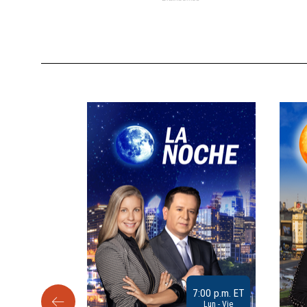
9:30 a.m. ET
7:00 p.m. ET
Sab
Lun - Vie