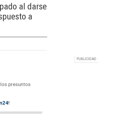
pado al darse
ispuesto a
 los presuntos
tn24
!