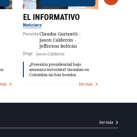
EL INFORMATIVO
CLUB D
Noticiero
Análisis
Claudia Gurisatti -
Presenta:
Jason Calderón -
Robe
Presenta:
Jefferson Beltrán
Dirige:
Jason Calderón
Explosivas 
¿Posesión presidencial bajo
María Fern
on
amenaza terrorista? Incautan en
"fiestas de 
Colombia un bus bomba
Petro
 más
Ver más
Ver más