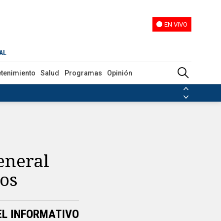
EN VIVO
EN VIVO
AL
etenimiento
Salud
Programas
Opinión
ias de las FARC
ezuela
Nicolás Maduro
Disidencias de las FARC
 en Venezuela
Nicolás Maduro
eneral
ios
EL INFORMATIVO