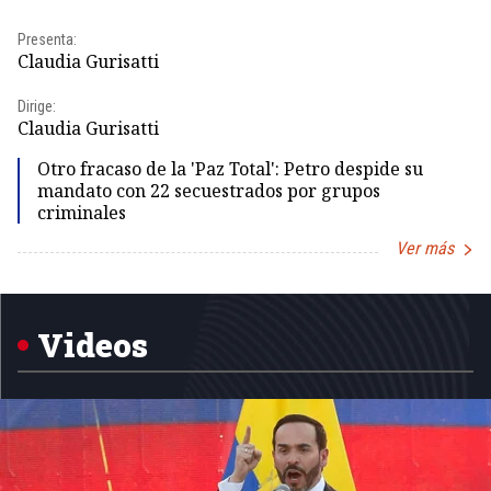
Presenta:
Pr
Claudia Gurisatti
Id
Dirige:
Dir
Claudia Gurisatti
Id
Otro fracaso de la 'Paz Total': Petro despide su
mandato con 22 secuestrados por grupos
criminales
Ver más
Item
1
of
5
Videos