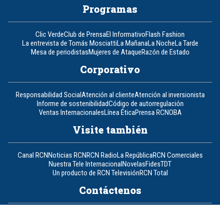
Programas
Clic Verde
Club de Prensa
El Informativo
Flash Fashion
La entrevista de Tomás Mosciatti
La Mañana
La Noche
La Tarde
Mesa de periodistas
Mujeres de Ataque
Razón de Estado
Corporativo
Responsabilidad Social
Atención al cliente
Atención al inversionista
Informe de sostenibilidad
Código de autorregulación
Ventas Internacionales
Línea Ética
Prensa RCN
OBA
Visite también
Canal RCN
Noticias RCN
RCN Radio
La República
RCN Comerciales
Nuestra Tele Internacional
Novelas
Fides
TDT
Un producto de RCN Televisión
RCN Total
Contáctenos
Teléfono
+57 (601) 426 92 92