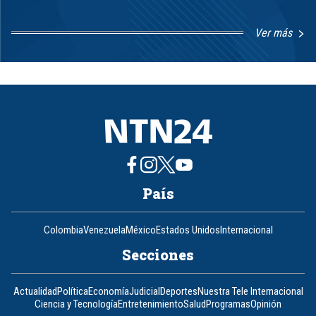
Ver más
Item
1
of
8
País
Colombia
Venezuela
México
Estados Unidos
Internacional
Secciones
Actualidad
Política
Economía
Judicial
Deportes
Nuestra Tele Internacional
Ciencia y Tecnología
Entretenimiento
Salud
Programas
Opinión